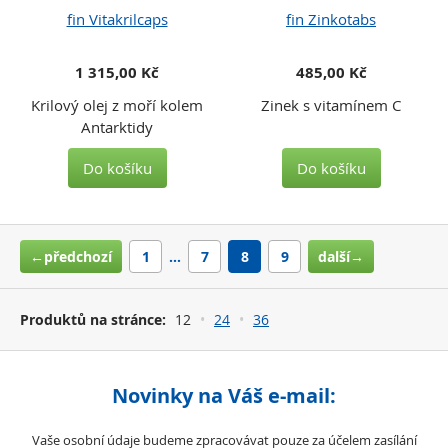
fin Vitakrilcaps
fin Zinkotabs
1 315,00 Kč
485,00 Kč
Krilový olej z moří kolem
Zinek s vitamínem C
Antarktidy
Do košíku
Do košíku
←předchozí
1
…
7
8
9
další→
Produktů na stránce:
12
24
36
Novinky na Váš e-mail:
Vaše osobní údaje budeme zpracovávat pouze za účelem zasílání