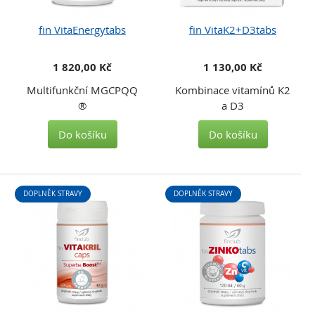
fin VitaEnergytabs
fin VitaK2+D3tabs
1 820,00 Kč
1 130,00 Kč
Multifunkční MGCPQQ
Kombinace vitamínů K2
®
a D3
Do košíku
Do košíku
DOPLNĚK STRAVY
DOPLNĚK STRAVY