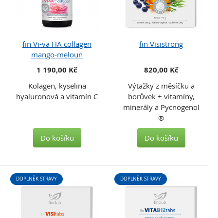
fin Vi-va HA collagen
fin Visistrong
mango-meloun
1 190,00 Kč
820,00 Kč
Kolagen, kyselina
Výtažky z měsíčku a
hyaluronová a vitamín C
borůvek + vitamíny,
minerály a Pycnogenol
®
Do košíku
Do košíku
DOPLNĚK STRAVY
DOPLNĚK STRAVY