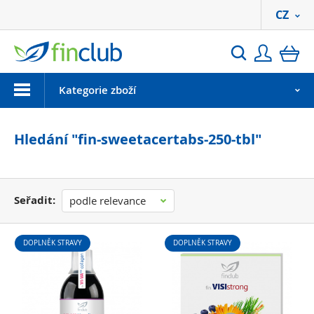
CZ
Přihlási
ko
Hledat
Menu
Kategorie zboží
Hledání "fin-sweetacertabs-250-tbl"
Seřadit:
podle relevance
DOPLNĚK STRAVY
DOPLNĚK STRAVY