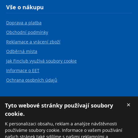
Vše o nákupu
Doprava a platba
Obchodní podmínky
Reklamace a vrácení zboží
Odběrná místa
Jak Finclub využívá soubory cookie
Informace o EET
Ochrana osobních údajů
Kontakt
×
Tyto webové stránky používají soubory
cookie.
FINCLUB plus, a.s.
Karvinská 21
K personalizaci obsahu, reklam a analýze návštěvnosti
737 01 Český Těšín
používáme soubory cookie. Informace o vašem používání
Česká republika
našich stránek také sdílíme s našimi reklamními a