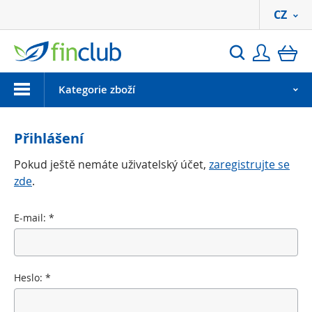
CZ
Přihlási
ko
Hledat
Menu
Kategorie zboží
Přihlášení
Pokud ještě nemáte uživatelský účet,
zaregistrujte se
zde
.
E-mail:
*
Heslo:
*