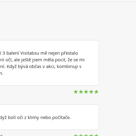
í 3 balení Visitabsu mě nejen přestalo
ení očí, ale ještě jsem měla pocit, že se mi
ění. Když bývá občas v akci, kombinuji s
m.
když bolí oči z klimy nebo počítače.