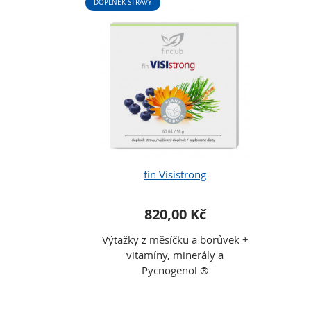
DOPLNĚK STRAVY
fin Visistrong
820,00 Kč
Výtažky z měsíčku a borůvek +
vitamíny, minerály a
Pycnogenol ®