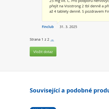
25 mg vit. C. Pro podporu nervový
přejít na Visistrong 2 tbl denně a p
až 4 tablety denně. S pozdravem Fi
Finclub
31. 3. 2025
Strana
1
z
2
→
Vložit dotaz
Související a podobné prod