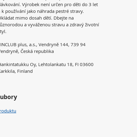
ávkování. Výrobek není určen pro děti do 3 let
 k používání jako náhrada pestré stravy.
Ukládat mimo dosah dětí. Dbejte na
různorodou a vyváženou stravu a zdravý životní
tyl.
FINCLUB plus, a.s., Vendryně 144, 739 94
Vendryně, Česká republika
Hankintatukku Oy, Lehtolankatu 18, FI 03600
arkkila, Finland
oubory
produktu