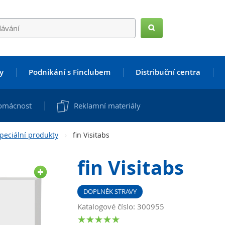
Hledat
y
Podnikání s Finclubem
Distribuční centra
omácnost
Reklamní materiály
peciální produkty
fin Visitabs
fin Visitabs
DOPLNĚK STRAVY
Katalogové číslo: 300955