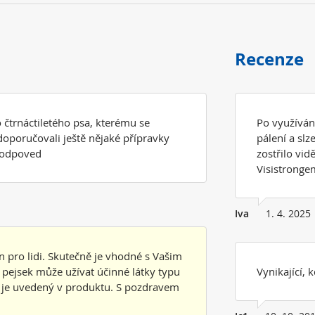
Recenze
 čtrnáctiletého psa, kterému se
Po využíván
doporučovali ještě nějaké přípravky
pálení a slz
a odpoved
zostřilo vid
Visistronge
Iva
1. 4. 2025
n pro lidi. Skutečně je vhodné s Vašim
 pejsek může užívat účinné látky typu
Vynikající, 
rý je uvedený v produktu. S pozdravem