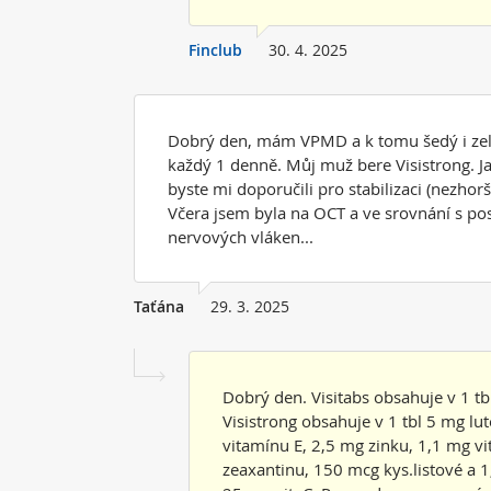
Finclub
30. 4. 2025
Dobrý den, mám VPMD a k tomu šedý i zele
každý 1 denně. Můj muž bere Visistrong. Jak 
byste mi doporučili pro stabilizaci (nezhor
Včera jsem byla na OCT a ve srovnání s p
nervových vláken...
Taťána
29. 3. 2025
Dobrý den. Visitabs obsahuje v 1 tb
Visistrong obsahuje v 1 tbl 5 mg l
vitamínu E, 2,5 mg zinku, 1,1 mg v
zeaxantinu, 150 mcg kys.listové a 1