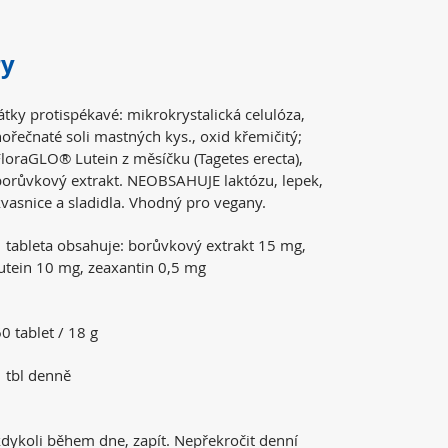
ry
átky protispékavé: mikrokrystalická celulóza,
ořečnaté soli mastných kys., oxid křemičitý;
FloraGLO® Lutein z měsíčku (Tagetes erecta),
borůvkový extrakt. NEOBSAHUJE laktózu, lepek,
vasnice a sladidla. Vhodný pro vegany.
1 tableta obsahuje: borůvkový extrakt 15 mg,
lutein 10 mg, zeaxantin 0,5 mg
0 tablet / 18 g
1 tbl denně
kdykoli během dne, zapít. Nepřekročit denní