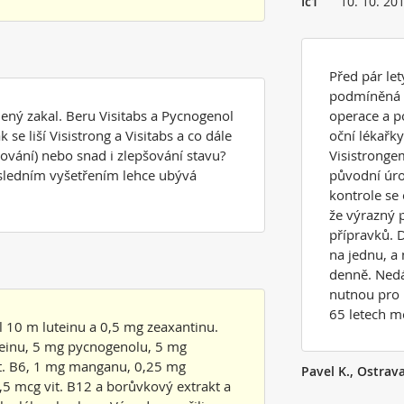
Ic1
10. 10. 20
Před pár le
podmíněná 
ný zakal. Beru Visitabs a Pycnogenol
operace a p
se liší Visistrong a Visitabs a co dále
oční lékařky
šování) nebo snad i zlepšování stavu?
Visistronge
osledním vyšetřením lehce ubývá
původní úro
kontrole se 
že výrazný 
přípravků. D
na jednu, a
denně. Nedá
nutnou pro 
65 letech mo
l 10 m luteinu a 0,5 mg zeaxantinu.
uteinu, 5 mg pycnogenolu, 5 mg
it. B6, 1 mg manganu, 0,25 mg
Pavel K., Ostrav
,5 mcg vit. B12 a borůvkový extrakt a