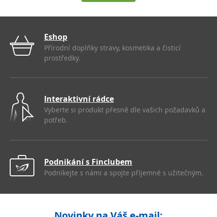
Eshop
Přírodní doplňky stravy, kosmetika a čisticí
prostředky.
Interaktivní rádce
Vyberte si produkt přesně dle vašich požadavků a
potřeb.
Podnikání s Finclubem
Podnikejte s námi a spojte příjemné s užitečným.
Novinky na Váš e-mail: