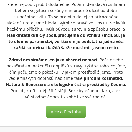
které nejdou vyrobit dodatečně. Polární den dává rostlinám
během vegetační sezóny mimořádně dlouhou dobu
slunečního svitu. To se promítá do jejich přirozeného
složení. Proto jsme hledali výrobce právě ve Finsku. Ne kvůli
hezkému příběhu. Kvůli původu surovin a způsobu práce.
S
Hankintatukku Oy spolupracujeme od vzniku Finclubu. Je
to dlouhé partnerství, ve kterém je podstatná jedna věc:
každá surovina i každá šarže musí mít jasnou cestu.
Zdraví nevnímáme jen jako absenci nemoci.
Péče o sebe
nezačíná ani nekončí u doplňků stravy. Týká se toho, co jíme,
čím pečujeme o pokožku i v jakém prostředí žijeme. Proto
vedle finských doplňků nabízíme také
přírodní kosmetiku
Natura & Benessere a ekologické čisticí prostředky Codina.
Pro lidi, kteří chtějí žít čistěji. Bez zbytečného tlaku, ale s
větší odpovědností k sobě i ke své rodině.
Více o Finclubu