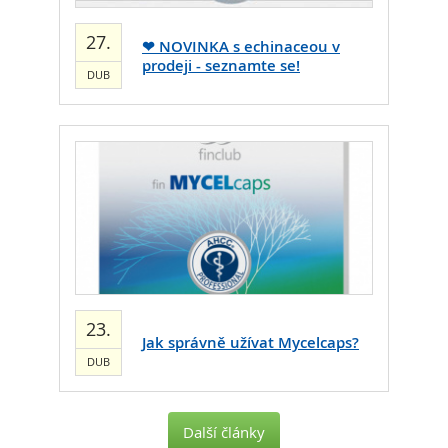
27.
❤ NOVINKA s echinaceou v
prodeji - seznamte se!
DUB
23.
Jak správně užívat Mycelcaps?
DUB
Další články