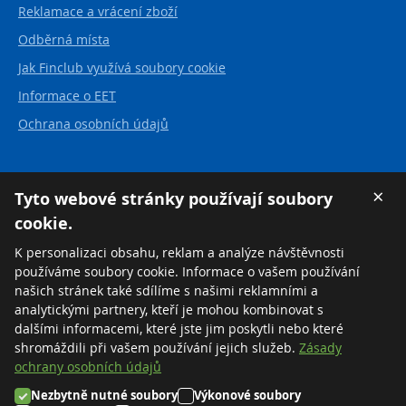
Reklamace a vrácení zboží
Odběrná místa
Jak Finclub využívá soubory cookie
Informace o EET
Ochrana osobních údajů
Kontakt
×
Tyto webové stránky používají soubory
cookie.
FINCLUB plus, a.s.
Karvinská 21
K personalizaci obsahu, reklam a analýze návštěvnosti
737 01 Český Těšín
používáme soubory cookie. Informace o vašem používání
Česká republika
našich stránek také sdílíme s našimi reklamními a
analytickými partnery, kteří je mohou kombinovat s
Tel:
+420 558 711 550
dalšími informacemi, které jste jim poskytli nebo které
Zdarma:
+420 800 169 570
shromáždili při vašem používání jejich služeb.
Zásady
ochrany osobních údajů
Nezbytně nutné soubory
Výkonové soubory
©2026 FINCLUB plus, a.s.