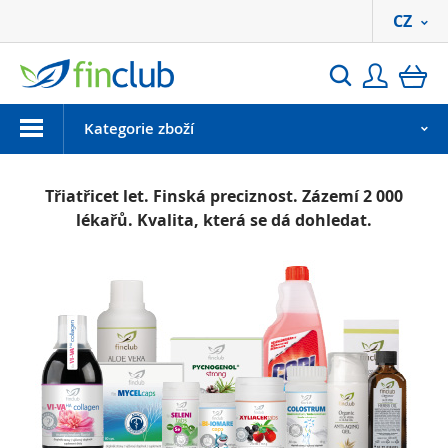
CZ
Přihlási
ko
Hledat
Menu
Kategorie zboží
Třiatřicet let. Finská preciznost. Zázemí 2 000
lékařů. Kvalita, která se dá dohledat.