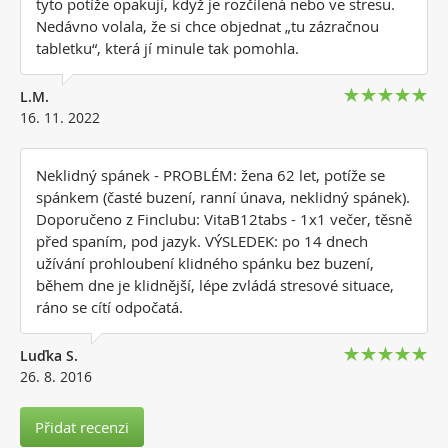
tyto potíže opakují, když je rozčílená nebo ve stresu.
Nedávno volala, že si chce objednat „tu zázračnou
tabletku“, která jí minule tak pomohla.
L.M.
16. 11. 2022
Neklidný spánek - PROBLÉM: žena 62 let, potíže se
spánkem (časté buzení, ranní únava, neklidný spánek).
Doporučeno z Finclubu: VitaB12tabs - 1x1 večer, těsně
před spaním, pod jazyk. VÝSLEDEK: po 14 dnech
užívání prohloubení klidného spánku bez buzení,
během dne je klidnější, lépe zvládá stresové situace,
ráno se cítí odpočatá.
Luďka S.
26. 8. 2016
Přidat recenzi