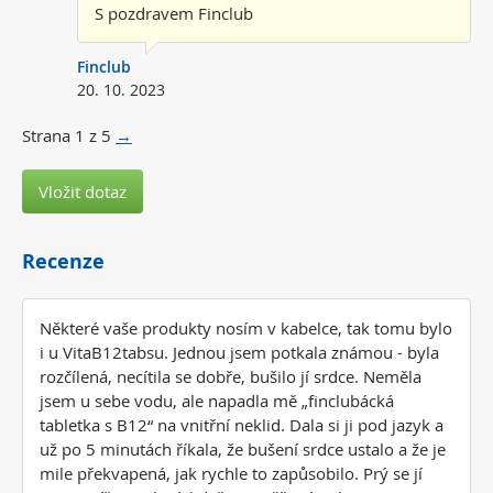
S pozdravem Finclub
Finclub
20. 10. 2023
Strana
1
z
5
→
Vložit dotaz
Recenze
Některé vaše produkty nosím v kabelce, tak tomu bylo
i u VitaB12tabsu. Jednou jsem potkala známou - byla
rozčílená, necítila se dobře, bušilo jí srdce. Neměla
jsem u sebe vodu, ale napadla mě „finclubácká
tabletka s B12“ na vnitřní neklid. Dala si ji pod jazyk a
už po 5 minutách říkala, že bušení srdce ustalo a že je
mile překvapená, jak rychle to zapůsobilo. Prý se jí