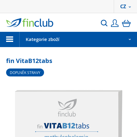
CZ
Přihlási
ko
Hledat
Menu
Kategorie zboží
fin VitaB12tabs
DOPLNĚK STRAVY