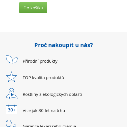
Do košíku
Proč nakoupit u nás?
Přírodní
produkty
TOP kvalita
produktů
Rostliny z ekologických
oblastí
Více jak 30 let
na trhu
Garance lékařského
grémia