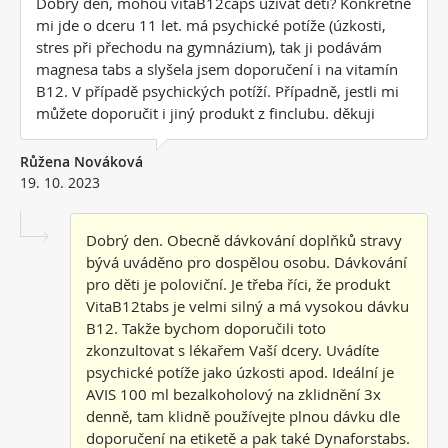
Dobrý den, mohou vitaB12caps užívat děti? Konkrétně
mi jde o dceru 11 let. má psychické potíže (úzkosti,
stres při přechodu na gymnázium), tak ji podávám
magnesa tabs a slyšela jsem doporučení i na vitamín
B12. V případě psychických potíží. Případně, jestli mi
můžete doporučit i jiný produkt z finclubu. děkuji
Růžena Nováková
19. 10. 2023
Dobrý den. Obecně dávkování doplňků stravy
bývá uváděno pro dospělou osobu. Dávkování
pro děti je poloviční. Je třeba říci, že produkt
VitaB12tabs je velmi silný a má vysokou dávku
B12. Takže bychom doporučili toto
zkonzultovat s lékařem Vaší dcery. Uvádíte
psychické potíže jako úzkosti apod. Ideální je
AVIS 100 ml bezalkoholový na zklidnění 3x
denně, tam klidně používejte plnou dávku dle
doporučení na etiketě a pak také Dynaforstabs.