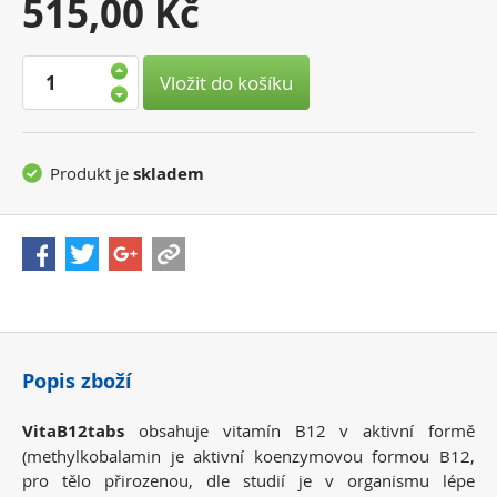
Vaše
515,00 Kč
cena:
Vložit do košíku
Produkt je
skladem
Popis zboží
VitaB12tabs
obsahuje vitamín B12 v aktivní formě
(methylkobalamin je aktivní koenzymovou formou B12,
pro tělo přirozenou, dle studií je v organismu lépe