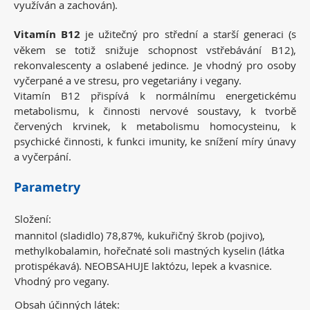
využíván a zachován).
Vitamín B12
je užitečný pro střední a starší generaci (s
věkem se totiž snižuje schopnost vstřebávání B12),
rekonvalescenty a oslabené jedince. Je vhodný pro osoby
vyčerpané a ve stresu, pro vegetariány i vegany.
Vitamín B12 přispívá k normálnímu energetickému
metabolismu, k činnosti nervové soustavy, k tvorbě
červených krvinek, k metabolismu homocysteinu, k
psychické činnosti, k funkci imunity, ke snížení míry únavy
a vyčerpání.
Parametry
Složení:
mannitol (sladidlo) 78,87%, kukuřičný škrob (pojivo),
methylkobalamin, hořečnaté soli mastných kyselin (látka
protispékavá). NEOBSAHUJE laktózu, lepek a kvasnice.
Vhodný pro vegany.
Obsah účinných látek: