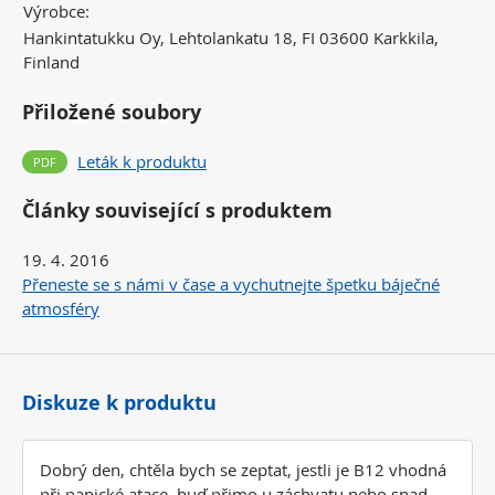
Výrobce:
Hankintatukku Oy, Lehtolankatu 18, FI 03600 Karkkila,
Finland
Přiložené soubory
Leták k produktu
Články související s produktem
19. 4. 2016
Přeneste se s námi v čase a vychutnejte špetku báječné
atmosféry
Diskuze k produktu
Dobrý den, chtěla bych se zeptat, jestli je B12 vhodná
při panické atace, buď přimo u záchvatu nebo snad