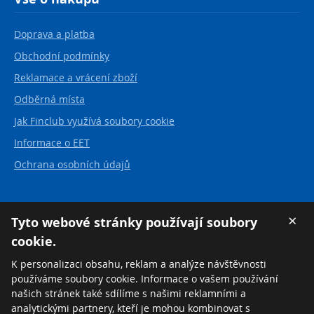
Doprava a platba
Obchodní podmínky
Reklamace a vrácení zboží
Odběrná místa
Jak Finclub využívá soubory cookie
Informace o EET
Ochrana osobních údajů
Kontakt
×
Tyto webové stránky používají soubory
cookie.
FINCLUB plus, a.s.
Karvinská 21
K personalizaci obsahu, reklam a analýze návštěvnosti
737 01 Český Těšín
používáme soubory cookie. Informace o vašem používání
Česká republika
našich stránek také sdílíme s našimi reklamními a
analytickými partnery, kteří je mohou kombinovat s