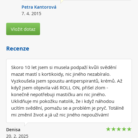
Petra Kantorová
7. 4. 2015
Vložit dotaz
Recenze
Skoro 10 let jsem si musela podpaží kvůli svědění
mazat mastí s kortikoidy, nic jiného nezabíralo.
Vyzkoušela jsem spoustu antiperspirantů, krémů. Až
když jsem objevila váš ROLL ON, přišel zlom -
konečně nepotřebuji mastičku ani nic jiného.
Uklidňuje mi pokožku natolik, že i když náhodou
ucítím svědění, pomažu se a problém je pryč. Totálně
mi změnil život a já už nic jiného nepoužívám!
Denisa
20. 2. 2025