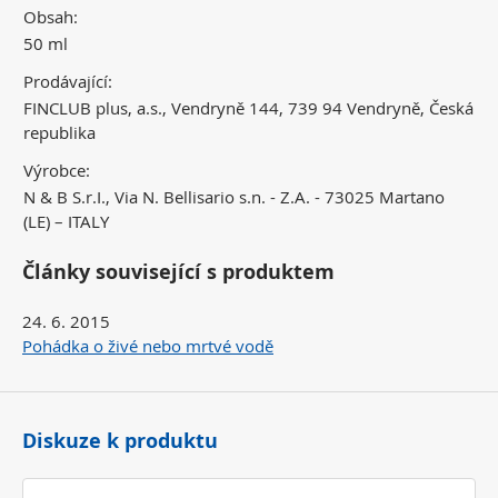
Obsah:
50 ml
Prodávající:
FINCLUB plus, a.s., Vendryně 144, 739 94 Vendryně, Česká
republika
Výrobce:
N & B S.r.I., Via N. Bellisario s.n. - Z.A. - 73025 Martano
(LE) – ITALY
Články související s produktem
24. 6. 2015
Pohádka o živé nebo mrtvé vodě
Diskuze k produktu