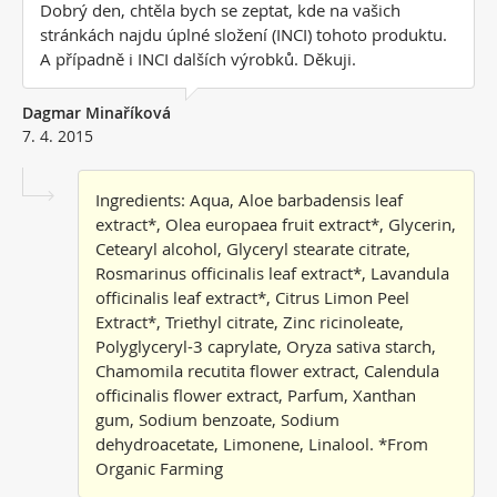
Dobrý den, chtěla bych se zeptat, kde na vašich
stránkách najdu úplné složení (INCI) tohoto produktu.
A případně i INCI dalších výrobků. Děkuji.
Dagmar Minaříková
7. 4. 2015
Ingredients: Aqua, Aloe barbadensis leaf
extract*, Olea europaea fruit extract*, Glycerin,
Cetearyl alcohol, Glyceryl stearate citrate,
Rosmarinus officinalis leaf extract*, Lavandula
officinalis leaf extract*, Citrus Limon Peel
Extract*, Triethyl citrate, Zinc ricinoleate,
Polyglyceryl-3 caprylate, Oryza sativa starch,
Chamomila recutita flower extract, Calendula
officinalis flower extract, Parfum, Xanthan
gum, Sodium benzoate, Sodium
dehydroacetate, Limonene, Linalool. *From
Organic Farming