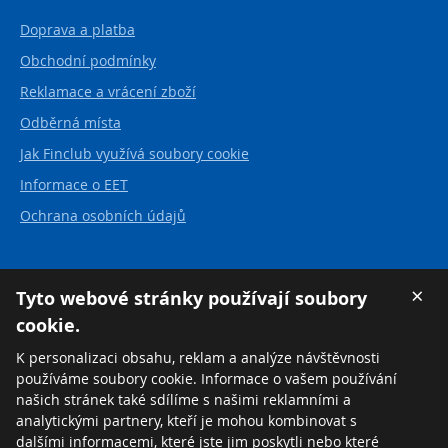
Doprava a platba
Obchodní podmínky
Reklamace a vrácení zboží
Odběrná místa
Jak Finclub využívá soubory cookie
Informace o EET
Ochrana osobních údajů
Kontakt
×
Tyto webové stránky používají soubory
cookie.
FINCLUB plus, a.s.
Karvinská 21
K personalizaci obsahu, reklam a analýze návštěvnosti
737 01 Český Těšín
používáme soubory cookie. Informace o vašem používání
Česká republika
našich stránek také sdílíme s našimi reklamními a
analytickými partnery, kteří je mohou kombinovat s
Tel:
+420 558 711 550
dalšími informacemi, které jste jim poskytli nebo které