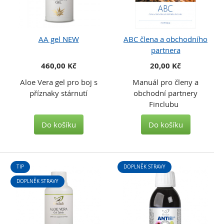
AA gel NEW
ABC člena a obchodního
partnera
460,00 Kč
20,00 Kč
Aloe Vera gel pro boj s
Manuál pro členy a
příznaky stárnutí
obchodní partnery
Finclubu
Do košíku
Do košíku
TIP
DOPLNĚK STRAVY
DOPLNĚK STRAVY