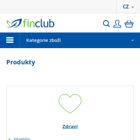
CZ
Přihlási
ko
Hledat
Menu
Kategorie zboží
Produkty
Zdraví
Vitamíny