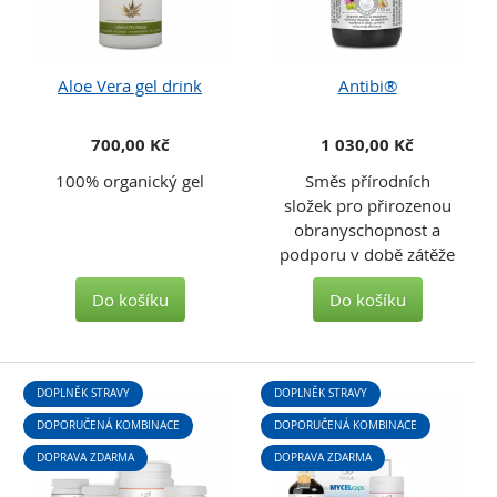
Aloe Vera gel drink
Antibi®
700,00 Kč
1 030,00 Kč
100% organický gel
Směs přírodních
složek pro přirozenou
obranyschopnost a
podporu v době zátěže
Do košíku
Do košíku
DOPLNĚK STRAVY
DOPLNĚK STRAVY
DOPORUČENÁ KOMBINACE
DOPORUČENÁ KOMBINACE
DOPRAVA ZDARMA
DOPRAVA ZDARMA