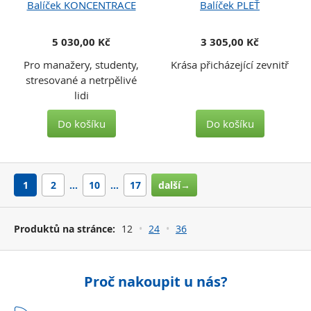
Balíček KONCENTRACE
Balíček PLEŤ
5 030,00 Kč
3 305,00 Kč
Pro manažery, studenty,
Krása přicházející zevnitř
stresované a netrpělivé
lidi
Do košíku
Do košíku
1
2
…
10
…
17
další→
Produktů na stránce:
12
24
36
Proč nakoupit u nás?