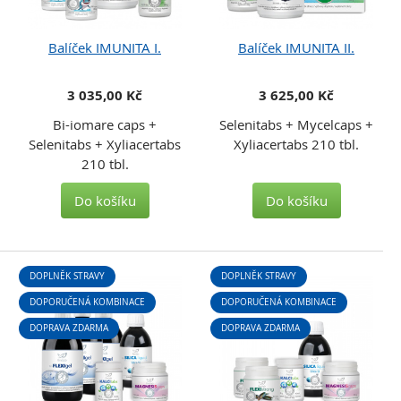
Balíček IMUNITA I.
Balíček IMUNITA II.
3 035,00 Kč
3 625,00 Kč
Bi-iomare caps +
Selenitabs + Mycelcaps +
Selenitabs + Xyliacertabs
Xyliacertabs 210 tbl.
210 tbl.
Do košíku
Do košíku
DOPLNĚK STRAVY
DOPLNĚK STRAVY
DOPORUČENÁ KOMBINACE
DOPORUČENÁ KOMBINACE
DOPRAVA ZDARMA
DOPRAVA ZDARMA