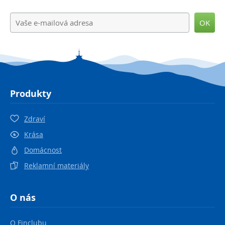
OK
Produkty
Zdraví
Krása
Domácnost
Reklamní materiály
O nás
O Finclubu