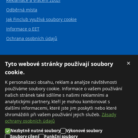
Reklamace a vrácení zboží
Odběrná místa
Jak Finclub využívá soubory cookie
Informace o EET
Ochrana osobních údajů
Kontakt
×
Tyto webové stránky používají soubory
cookie.
FINCLUB plus, a.s.
Karvinská 21
K personalizaci obsahu, reklam a analýze návštěvnosti
737 01 Český Těšín
používáme soubory cookie. Informace o vašem používání
Česká republika
našich stránek také sdílíme s našimi reklamními a
analytickými partnery, kteří je mohou kombinovat s
Tel:
+420 558 711 550
dalšími informacemi, které jste jim poskytli nebo které
Zdarma:
+420 800 169 570
shromáždili při vašem používání jejich služeb.
Zásady
ochrany osobních údajů
Nezbytně nutné soubory
Výkonové soubory
©2026 FINCLUB plus, a.s.
Soubory cílení
Funkční soubory