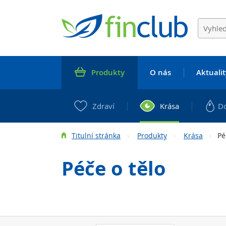
Produkty
O nás
Aktualit
Zdraví
Krása
D
Titulní stránka
Produkty
Krása
Pé
Péče o tělo