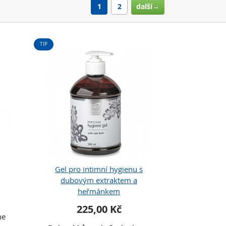
1
2
další→
TIP
Gel pro intimní hygienu s
dubovým extraktem a
heřmánkem
225,00 Kč
he