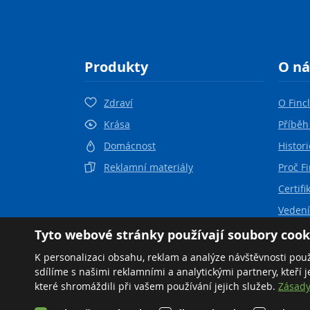
Produkty
O ná
Zdraví
O Finc
Krása
Příběh
Domácnost
Histori
Reklamní materiály
Proč F
Certifi
Vedení
Nezisko
Tyto webové stránky používají soubory cook
K personalizaci obsahu, reklam a analýze návštěvnosti pou
sdílíme s našimi reklamními a analytickými partnery, kteří 
které shromáždili při vašem používání jejich služeb.
Zásady