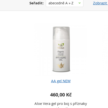
Seřadit:
abecedně A » Z
Zobrazit 
AA gel NEW
460,00 Kč
Aloe Vera gel pro boj s příznaky