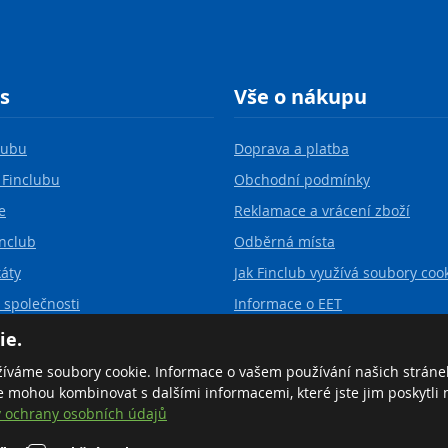
s
Vše o nákupu
lubu
Doprava a platba
 Finclubu
Obchodní podmínky
e
Reklamace a vrácení zboží
inclub
Odběrná místa
káty
Jak Finclub využívá soubory coo
 společnosti
Informace o EET
vá organizace - Finclub for life
Ochrana osobních údajů
ie.
žíváme soubory cookie. Informace o vašem používání našich stráne
je mohou kombinovat s dalšími informacemi, které jste jim poskytli
 ochrany osobních údajů