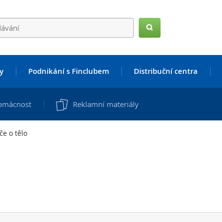
Hledat
y
Podnikání s Finclubem
Distribuční centra
omácnost
Reklamní materiály
če o tělo