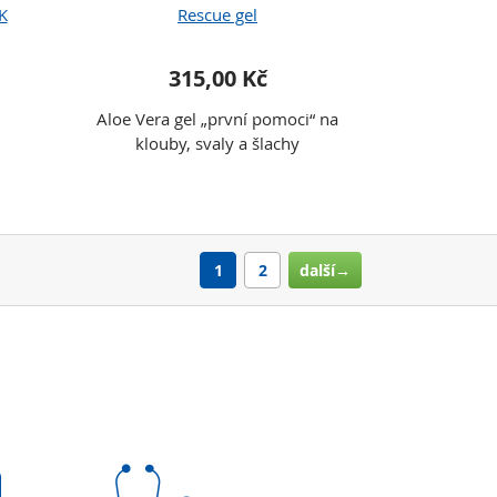
K
Rescue gel
315,00 Kč
Aloe Vera gel „první pomoci“ na
klouby, svaly a šlachy
1
2
další→