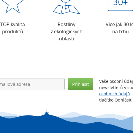
TOP kvalita
Rostliny
Více jak 30 l
produktů
z ekologických
na trhu
oblastí
Vaše osobní úda
Přihlásit
newsletterů v so
osobních údajů
.
tlačítko Odhlási