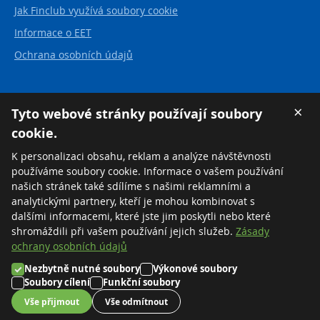
Jak Finclub využívá soubory cookie
Informace o EET
Ochrana osobních údajů
Kontakt
×
Tyto webové stránky používají soubory
cookie.
FINCLUB plus, a.s.
Karvinská 21
K personalizaci obsahu, reklam a analýze návštěvnosti
737 01 Český Těšín
používáme soubory cookie. Informace o vašem používání
Česká republika
našich stránek také sdílíme s našimi reklamními a
analytickými partnery, kteří je mohou kombinovat s
Tel:
+420 558 711 550
dalšími informacemi, které jste jim poskytli nebo které
Zdarma:
+420 800 169 570
shromáždili při vašem používání jejich služeb.
Zásady
ochrany osobních údajů
Nezbytně nutné soubory
Výkonové soubory
©2026 FINCLUB plus, a.s.
Soubory cílení
Funkční soubory
Nastavení cookies
Vše přijmout
Vše odmítnout
Created by
MORAVIO