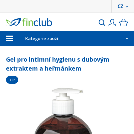
CZ
Přihlási
ko
Hledat
Menu
Kategorie zboží
Gel pro intimní hygienu s dubovým
extraktem a heřmánkem
TIP