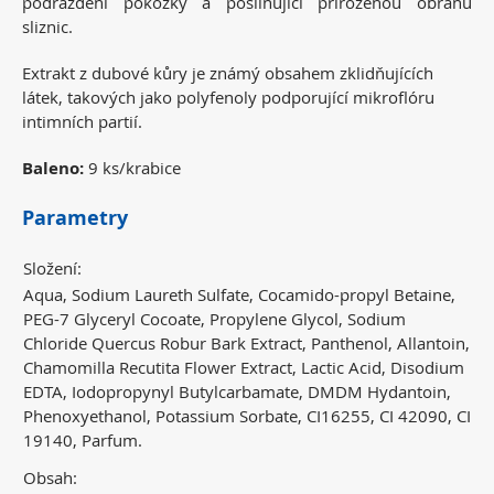
podráždění pokožky a posilňující přirozenou obranu
sliznic.
Extrakt z dubové kůry je známý obsahem zklidňujících
látek, takových jako polyfenoly podporující mikroflóru
intimních partií.
Baleno:
9 ks/krabice
Parametry
Složení:
Aqua, Sodium Laureth Sulfate, Cocamido-propyl Betaine,
PEG-7 Glyceryl Cocoate, Propylene Glycol, Sodium
Chloride Quercus Robur Bark Extract, Panthenol, Allantoin,
Chamomilla Recutita Flower Extract, Lactic Acid, Disodium
EDTA, Iodopropynyl Butylcarbamate, DMDM Hydantoin,
Phenoxyethanol, Potassium Sorbate, CI16255, CI 42090, CI
19140, Parfum.
Obsah: