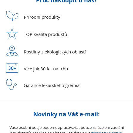
Proč nakoupit u nás?
Přírodní
produkty
TOP kvalita
produktů
Rostliny z ekologických
oblastí
Více jak 30 let
na trhu
Garance lékařského
grémia
Novinky na Váš e-mail:
Vaše osobní údaje budeme zpracovávat pouze za účelem zasílání
newsletterů v souladu s platnou legislativou a
zásadami ochrany