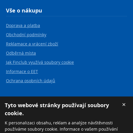
Vše o nákupu
Doprava a platba
Obchodní podmínky
Reklamace a vrácení zboží
Odběrná místa
Jak Finclub využívá soubory cookie
Informace o EET
Ochrana osobních údajů
Kontakt
×
Tyto webové stránky používají soubory
cookie.
FINCLUB plus, a.s.
Karvinská 21
K personalizaci obsahu, reklam a analýze návštěvnosti
737 01 Český Těšín
používáme soubory cookie. Informace o vašem používání