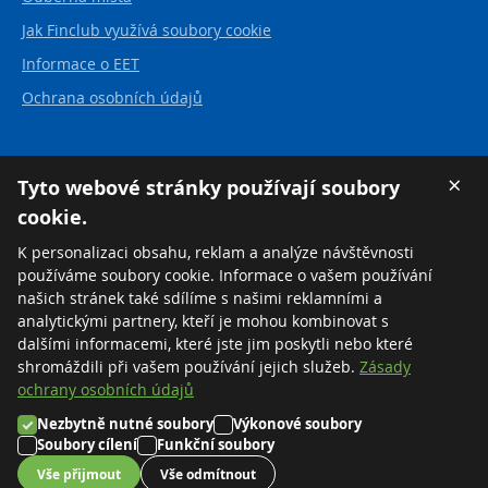
Jak Finclub využívá soubory cookie
Informace o EET
Ochrana osobních údajů
Kontakt
×
Tyto webové stránky používají soubory
cookie.
FINCLUB plus, a.s.
Karvinská 21
K personalizaci obsahu, reklam a analýze návštěvnosti
737 01 Český Těšín
používáme soubory cookie. Informace o vašem používání
Česká republika
našich stránek také sdílíme s našimi reklamními a
analytickými partnery, kteří je mohou kombinovat s
Tel:
+420 558 711 550
dalšími informacemi, které jste jim poskytli nebo které
Zdarma:
+420 800 169 570
shromáždili při vašem používání jejich služeb.
Zásady
ochrany osobních údajů
Nezbytně nutné soubory
Výkonové soubory
©2026 FINCLUB plus, a.s.
Soubory cílení
Funkční soubory
Nastavení cookies
Vše přijmout
Vše odmítnout
Created by
MORAVIO