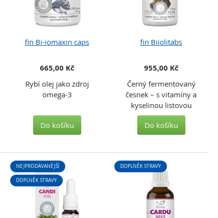
fin Bi-iomaxin caps
fin Biiolitabs
665,00 Kč
955,00 Kč
Rybí olej jako zdroj
Černý fermentovaný
omega-3
česnek – s vitamíny a
kyselinou listovou
Do košíku
Do košíku
NEJPRODÁVANĚJŠÍ
DOPLNĚK STRAVY
DOPLNĚK STRAVY