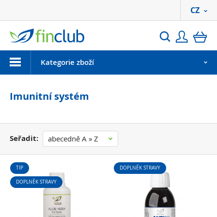
CZ
Přihlási
ko
Hledat
Menu
Kategorie zboží
Imunitní systém
Seřadit:
abecedně A » Z
TIP
DOPLNĚK STRAVY
DOPLNĚK STRAVY