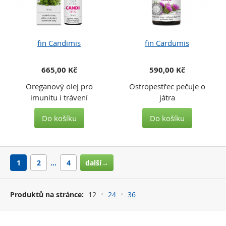
fin Candimis
fin Cardumis
665,00 Kč
590,00 Kč
Oreganový olej pro
Ostropestřec pečuje o
imunitu i trávení
játra
Do košíku
Do košíku
1
2
…
4
další→
Produktů na stránce:
12
24
36