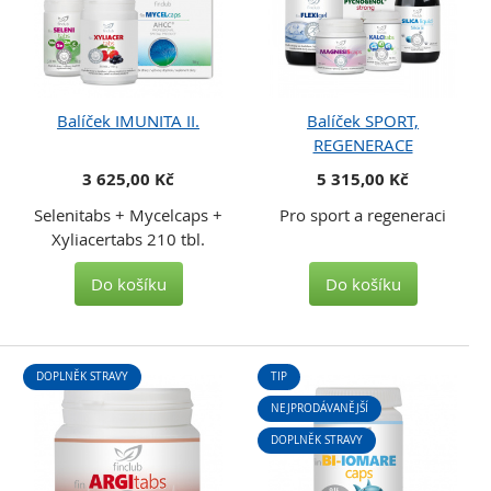
Balíček IMUNITA II.
Balíček SPORT,
REGENERACE
3 625,00 Kč
5 315,00 Kč
Selenitabs + Mycelcaps +
Pro sport a regeneraci
Xyliacertabs 210 tbl.
Do košíku
Do košíku
DOPLNĚK STRAVY
TIP
NEJPRODÁVANĚJŠÍ
DOPLNĚK STRAVY