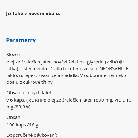
Již také v novém obalu.
Parametry
Složení:
olej ze žraločích jater, hovězí želatina, glycerin (zvlhčující
látka), čištěná voda, D-alfa tokoferol ze sóji. NEOBSAHUJE
laktózu, lepek, kvasnice a sladidla. V odbouratelném eko
obalu z cukrové třtiny.
Obsah účinných látek:
v 6 kaps. (%DRHP): olej ze žraločích jater 1800 mg, vit. E 10
mg (83,3%).
Obsah:
100 kaps./46 g.
Doporučené dávkování: