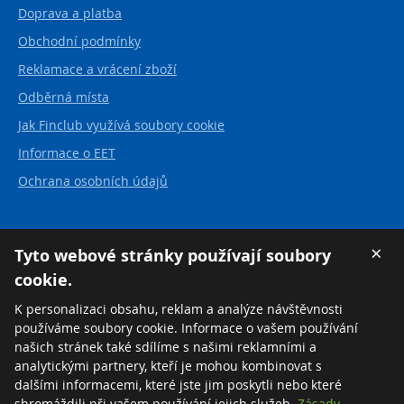
Doprava a platba
Obchodní podmínky
Reklamace a vrácení zboží
Odběrná místa
Jak Finclub využívá soubory cookie
Informace o EET
Ochrana osobních údajů
Kontakt
×
Tyto webové stránky používají soubory
cookie.
FINCLUB plus, a.s.
Karvinská 21
K personalizaci obsahu, reklam a analýze návštěvnosti
737 01 Český Těšín
používáme soubory cookie. Informace o vašem používání
Česká republika
našich stránek také sdílíme s našimi reklamními a
analytickými partnery, kteří je mohou kombinovat s
Tel:
+420 558 711 550
dalšími informacemi, které jste jim poskytli nebo které
Zdarma:
+420 800 169 570
shromáždili při vašem používání jejich služeb.
Zásady