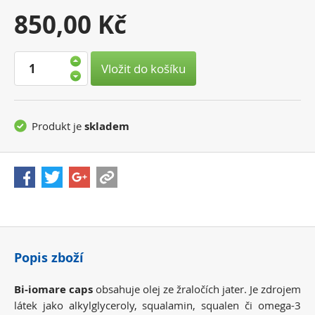
Vaše
850,00 Kč
cena:
Vložit do košíku
Produkt je
skladem
Popis zboží
Bi-iomare caps
obsahuje olej ze žraločích jater. Je zdrojem
látek jako alkylglyceroly, squalamin, squalen či omega-3