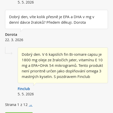
5. 5. 2026
Dobrý den, víte kolik přesně je EPA a DHA v mg v
denní dávce žraloků? Předem děkuji. Dorota
Dorota
22. 3. 2026
Dobrý den. V 6 kapslích fin Bi-iomare capsu je
1800 mg oleje ze žraločích jater, vitamínu E 10
mg a EPA+DHA 54 mikrogramů. Tento produkt
není prioritně určen jako doplňování omega 3
mastných kyselin. S pozdravem Finclub
Finclub
5. 5. 2026
Strana
1
z
12
→