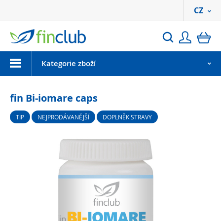
CZ
Přihlási
ko
Hledat
Menu
Kategorie zboží
fin Bi-iomare caps
TIP
NEJPRODÁVANĚJŠÍ
DOPLNĚK STRAVY