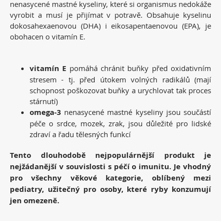
nenasycené mastné kyseliny, které si organismus nedokáže
vyrobit a musí je přijímat v potravě. Obsahuje kyselinu
dokosahexaenovou (DHA) i eikosapentaenovou (EPA), je
obohacen o vitamín E.
vitamín E
pomáhá chránit buňky před oxidativním
stresem - tj. před útokem volných radikálů (mají
schopnost poškozovat buňky a urychlovat tak proces
stárnutí)
omega-3
nenasycené mastné kyseliny jsou součástí
péče o srdce, mozek, zrak, jsou důležité pro lidské
zdraví a řadu tělesných funkcí
Tento dlouhodobě nejpopulárnější produkt je
nejžádanější v souvislosti s péčí o imunitu. Je vhodný
pro všechny věkové kategorie, oblíbený mezi
pediatry, užitečný pro osoby, které ryby konzumují
jen omezeně.