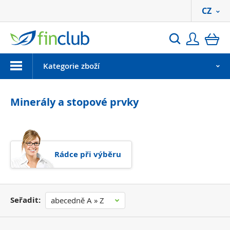
CZ
Přihlási
ko
Hledat
Menu
Kategorie zboží
Minerály a stopové prvky
Rádce při výběru
Seřadit:
abecedně A » Z