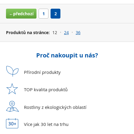
←předchozí
1
2
Produktů na stránce:
12
24
36
Proč nakoupit u nás?
Přírodní
produkty
TOP kvalita
produktů
Rostliny z ekologických
oblastí
Více jak 30 let
na trhu