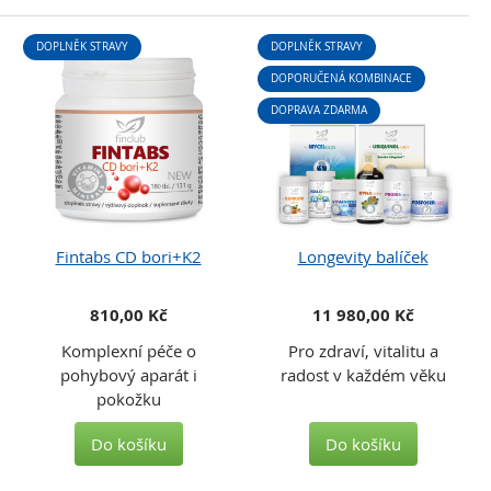
DOPLNĚK STRAVY
DOPLNĚK STRAVY
DOPORUČENÁ KOMBINACE
DOPRAVA ZDARMA
Fintabs CD bori+K2
Longevity balíček
810,00 Kč
11 980,00 Kč
Komplexní péče o
Pro zdraví, vitalitu a
pohybový aparát i
radost v každém věku
pokožku
Do košíku
Do košíku