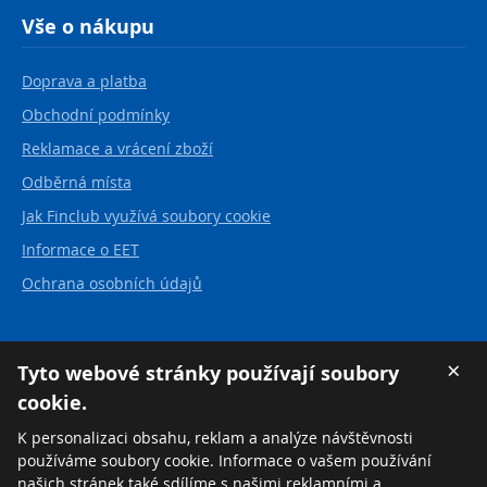
Vše o nákupu
Doprava a platba
Obchodní podmínky
Reklamace a vrácení zboží
Odběrná místa
Jak Finclub využívá soubory cookie
Informace o EET
Ochrana osobních údajů
Kontakt
×
Tyto webové stránky používají soubory
cookie.
FINCLUB plus, a.s.
Karvinská 21
K personalizaci obsahu, reklam a analýze návštěvnosti
737 01 Český Těšín
používáme soubory cookie. Informace o vašem používání
Česká republika
našich stránek také sdílíme s našimi reklamními a