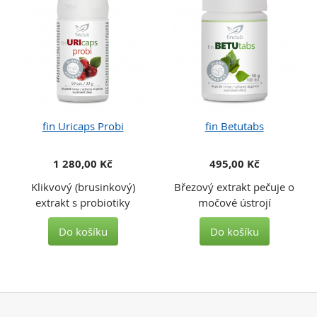
fin Uricaps Probi
fin Betutabs
1 280,00 Kč
495,00 Kč
Klikvový (brusinkový)
Březový extrakt pečuje o
extrakt s probiotiky
močové ústrojí
Do košíku
Do košíku