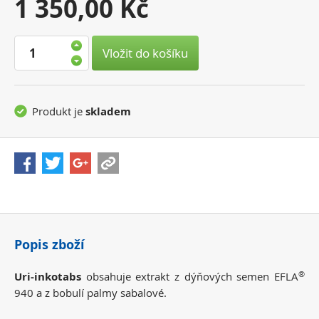
Vaše
1 350,00 Kč
cena:
Vložit do košíku
Produkt je
skladem
Popis zboží
®
Uri-inkotabs
obsahuje extrakt z dýňových semen EFLA
940 a z bobulí palmy sabalové.