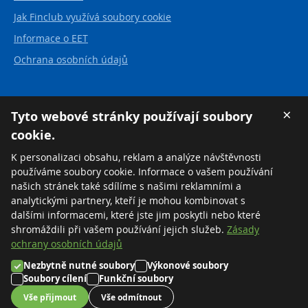
Jak Finclub využívá soubory cookie
Informace o EET
Ochrana osobních údajů
Kontakt
×
Tyto webové stránky používají soubory
cookie.
FINCLUB plus, a.s.
Karvinská 21
K personalizaci obsahu, reklam a analýze návštěvnosti
737 01 Český Těšín
používáme soubory cookie. Informace o vašem používání
Česká republika
našich stránek také sdílíme s našimi reklamními a
analytickými partnery, kteří je mohou kombinovat s
Tel:
+420 558 711 550
dalšími informacemi, které jste jim poskytli nebo které
Zdarma:
+420 800 169 570
shromáždili při vašem používání jejich služeb.
Zásady
ochrany osobních údajů
Nezbytně nutné soubory
Výkonové soubory
©2026 FINCLUB plus, a.s.
Soubory cílení
Funkční soubory
Nastavení cookies
Vše přijmout
Vše odmítnout
Created by
MORAVIO