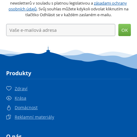
newsletterů v souladu s platnou legislativou a
zásadami ochrany
osobních údajů
. Svůj souhlas můžete kdykoli odvolat kliknutím na
tlačítko Odhlásit se v každém zaslaném e-mailu.
OK
Produkty
Zdraví
Krása
Domácnost
Reklamní materiály
O nás