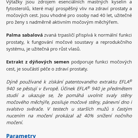
Výtažky jsou zdrojem esenciálních mastných kyselin a
fytosterolů, které mají prospěšný vliv na zdraví prostaty a
močových cest. Jsou vhodné pro osoby nad 40 let, užitečné
pro ženy s nadměrně aktivním močovým měchýřem.
Palma sabalová
zvaná trpasličí přispívá k normální funkci
prostaty, k fungování močové soustavy a reprodukčního
systému, je užitečná pro růst vlasů.
Extrakt z dýňových semen
podporuje funkci močových
cest, je součástí péče o zdraví prostaty.
®
Dýně používané k získání patentovaného extraktu EFLA
®
940 se pěstují v Evropě. Účinek EFLA
940 je předmětem
studií a ukazuje se, že pomáhá uvolnit svaly stěny
močového měchýře, posiluje močové stěny, pánevní dno i
svalstvo svěrače. V testech u starších mužů s častým
nucením na močení
prokázal až 40% snížení nočního
močení.
Parametry