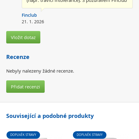
(např. trávící intolerance). S pozdravem Finclub
Finclub
21. 1. 2026
Vložit dotaz
Recenze
Nebyly nalezeny žádné recenze.
Přidat recenzi
Související a podobné produkty
DOPLNĚK STRAVY
DOPLNĚK STRAVY