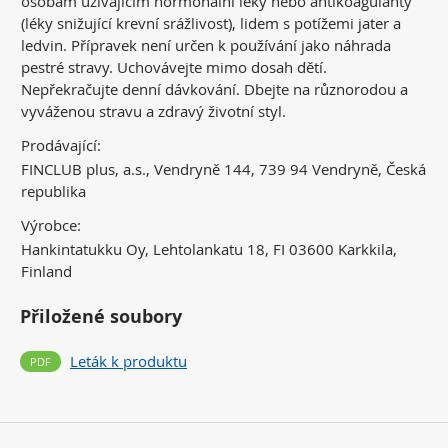
osobám užívajícím hormonální léky nebo antikoagulanty
(léky snižující krevní srážlivost), lidem s potížemi jater a
ledvin. Přípravek není určen k používání jako náhrada
pestré stravy. Uchovávejte mimo dosah dětí.
Nepřekračujte denní dávkování. Dbejte na různorodou a
vyváženou stravu a zdravý životní styl.
Prodávající:
FINCLUB plus, a.s., Vendryně 144, 739 94 Vendryně, Česká
republika
Výrobce:
Hankintatukku Oy, Lehtolankatu 18, FI 03600 Karkkila,
Finland
Přiložené soubory
Leták k produktu