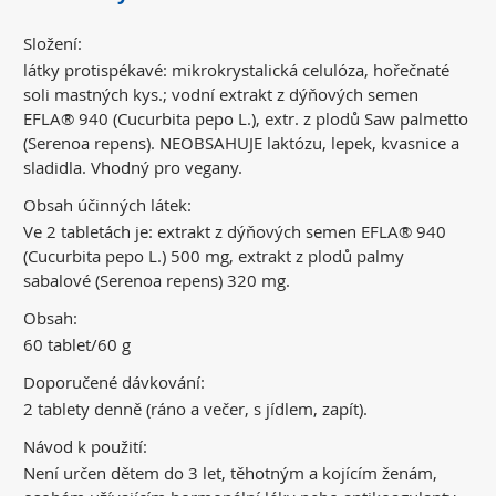
Složení:
látky protispékavé: mikrokrystalická celulóza, hořečnaté
soli mastných kys.; vodní extrakt z dýňových semen
EFLA® 940 (Cucurbita pepo L.), extr. z plodů Saw palmetto
(Serenoa repens). NEOBSAHUJE laktózu, lepek, kvasnice a
sladidla. Vhodný pro vegany.
Obsah účinných látek:
Ve 2 tabletách je: extrakt z dýňových semen EFLA® 940
(Cucurbita pepo L.) 500 mg, extrakt z plodů palmy
sabalové (Serenoa repens) 320 mg.
Obsah:
60 tablet/60 g
Doporučené dávkování:
2 tablety denně (ráno a večer, s jídlem, zapít).
Návod k použití:
Není určen dětem do 3 let, těhotným a kojícím ženám,