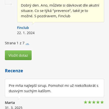
Dobrý den. Ano, můžete si dávkovat dle akutní
situace. Co se týká "prevence", také je to
možné. S pozdravem, Finclub
Finclub
22. 1. 2024
Strana
1
z
7
→
Vložit dotaz
Recenze
Pre mňa najlepší sirup. Pomohol mi už niekoľkokrát s
dusivým suchým kašľom.
Marta
31. 3. 2025