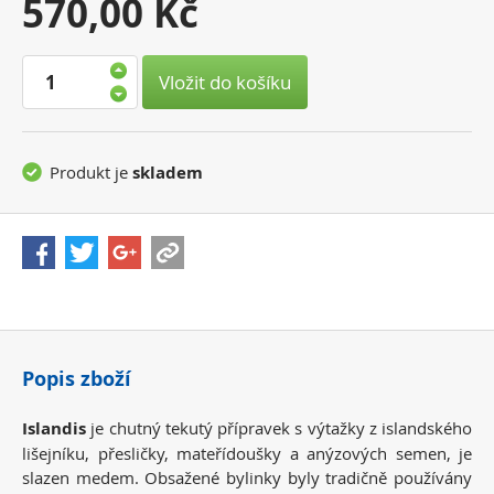
Vaše
570,00 Kč
cena:
Vložit do košíku
Produkt je
skladem
Popis zboží
Islandis
je chutný tekutý přípravek s výtažky z islandského
lišejníku, přesličky, mateřídoušky a anýzových semen, je
slazen medem. Obsažené bylinky byly tradičně používány