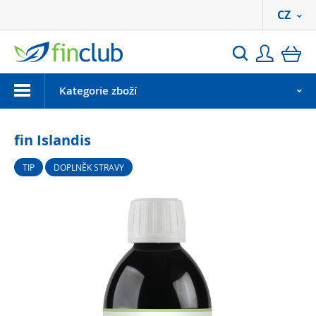
CZ
Přihlási
ko
Hledat
Menu
Kategorie zboží
fin Islandis
TIP
DOPLNĚK STRAVY