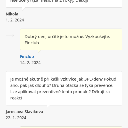
lete dcery? (Za mesic ma 2 roky). Dekuji
Nikola
1. 2. 2024
Dobrý den, určitě je to možné. Vyzkoušejte.
Finclub
Finclub
14. 2. 2024
Je možné akutně při kašli vzít více jak 3PL/den? Pokud
ano, pak jak dlouho? Druhá otázka se týká prevence.
Lze aplikovat preventivně tento produkt? Děkuji za
reakci
Jaroslava Slavikova
22. 1. 2024