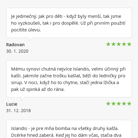
Je jedinečný. Jak pro děti - když byly menší, tak jsme
ho vyzkoušeli, tak i pro dospělé. Už při prvním použití
pocítíte úlevu.
Radovan
30. 1. 2020
Mému synovi chutná nejvíce Islandis, velmi účinný při
kašli. Jakmile začne trošku kašlat, běží do ledničky pro
sirup. V noci, když ho to chytne, stačí jedna lžička a
pak už spinká až do rána.
Lucie
31. 12. 2018
Islandis - je pre mňa bomba na všetky druhy kašľa.
Dcérke hned zaberá. Keď jej ho dám včas, stačia dva