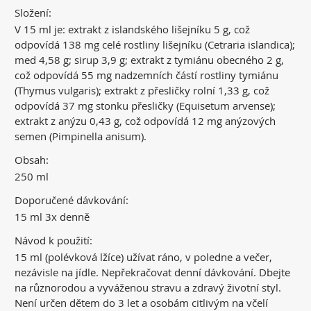
Složení:
V 15 ml je: extrakt z islandského lišejníku 5 g, což
odpovídá 138 mg celé rostliny lišejníku (Cetraria islandica);
med 4,58 g; sirup 3,9 g; extrakt z tymiánu obecného 2 g,
což odpovídá 55 mg nadzemních částí rostliny tymiánu
(Thymus vulgaris); extrakt z přesličky rolní 1,33 g, což
odpovídá 37 mg stonku přesličky (Equisetum arvense);
extrakt z anýzu 0,43 g, což odpovídá 12 mg anýzových
semen (Pimpinella anisum).
Obsah:
250 ml
Doporučené dávkování:
15 ml 3x denně
Návod k použití:
15 ml (polévková lžíce) užívat ráno, v poledne a večer,
nezávisle na jídle. Nepřekračovat denní dávkování. Dbejte
na různorodou a vyváženou stravu a zdravý životní styl.
Není určen dětem do 3 let a osobám citlivým na včelí