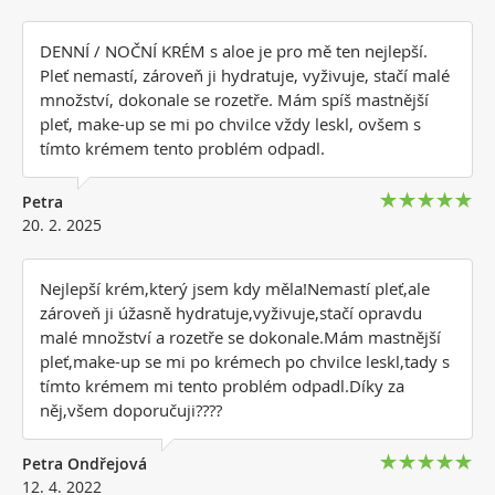
DENNÍ / NOČNÍ KRÉM s aloe je pro mě ten nejlepší.
Pleť nemastí, zároveň ji hydratuje, vyživuje, stačí malé
množství, dokonale se rozetře. Mám spíš mastnější
pleť, make-up se mi po chvilce vždy leskl, ovšem s
tímto krémem tento problém odpadl.
Petra
20. 2. 2025
Nejlepší krém,který jsem kdy měla!Nemastí pleť,ale
zároveň ji úžasně hydratuje,vyživuje,stačí opravdu
malé množství a rozetře se dokonale.Mám mastnější
pleť,make-up se mi po krémech po chvilce leskl,tady s
tímto krémem mi tento problém odpadl.Díky za
něj,všem doporučuji????
Petra Ondřejová
12. 4. 2022