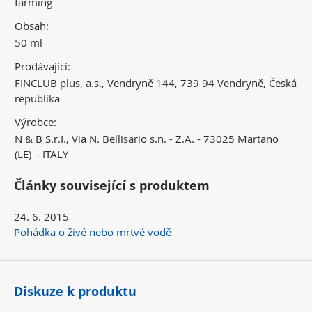
farming
Obsah:
50 ml
Prodávající:
FINCLUB plus, a.s., Vendryně 144, 739 94 Vendryně, Česká
republika
Výrobce:
N & B S.r.I., Via N. Bellisario s.n. - Z.A. - 73025 Martano
(LE) – ITALY
Články související s produktem
24. 6. 2015
Pohádka o živé nebo mrtvé vodě
Diskuze k produktu