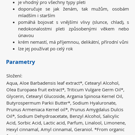
je vhodný pro všechny typy pleti
doporučuje se jak ženám, tak mužům, osobám
mladším i starším
pomáhá bojovat s vnějšími vlivy (slunce, chlad), s
nedokonalostmi pleti způsobenými věkem nebo
únavou
krém nemastí, má příjemnou, delikátní, přírodní vůni
lze jej používat po celý rok
Parametry
Složení:
Aqua, Aloe Barbadensis leaf extract*, Cetearyl Alcohol,
Olea Europaea fruit extract*, Triticum Vulgare Germ Oil*,
Glycerin, Cetearyl Glucoside, Argania Spinosa Kernel Oil,
Butyrospermum Parkii Butter*, Sodium Hyaluronate,
Prunus Armeniaca Kernel oil*, Prunus Amygdalus Dulcis
Oil*, Sodium Dehydroacetate, Benzyl Alcohol, Salicylic
Acid, Sorbic Acid, Lactic acid, Parfum, Linalool, Limonene,
Hexyl cinnamal, Amyl cinnamal, Geraniol. *From organic