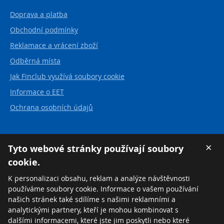
Doprava a platba
Obchodní podmínky
Reklamace a vrácení zboží
Odběrná místa
Jak Finclub využívá soubory cookie
Informace o EET
Ochrana osobních údajů
Kontakt
×
Tyto webové stránky používají soubory
cookie.
FINCLUB plus, a.s.
Karvinská 21
K personalizaci obsahu, reklam a analýze návštěvnosti
737 01 Český Těšín
používáme soubory cookie. Informace o vašem používání
Česká republika
našich stránek také sdílíme s našimi reklamními a
analytickými partnery, kteří je mohou kombinovat s
Tel:
+420 558 711 550
dalšími informacemi, které jste jim poskytli nebo které