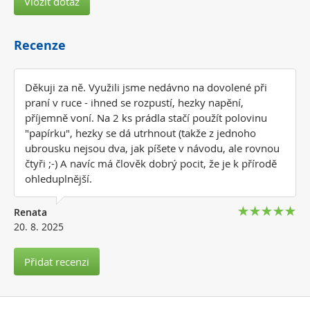
Vložit dotaz
Recenze
Děkuji za ně. Využili jsme nedávno na dovolené při
praní v ruce - ihned se rozpustí, hezky napění,
příjemně voní. Na 2 ks prádla stačí použít polovinu
"papírku", hezky se dá utrhnout (takže z jednoho
ubrousku nejsou dva, jak píšete v návodu, ale rovnou
čtyři ;-) A navíc má člověk dobrý pocit, že je k přírodě
ohleduplnější.
Renata
20. 8. 2025
Přidat recenzi