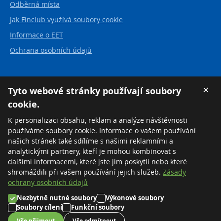
Odběrná místa
Jak Finclub využívá soubory cookie
Informace o EET
Ochrana osobních údajů
Kontakt
×
Tyto webové stránky používají soubory
cookie.
FINCLUB plus, a.s.
Karvinská 21
K personalizaci obsahu, reklam a analýze návštěvnosti
737 01 Český Těšín
používáme soubory cookie. Informace o vašem používání
Česká republika
našich stránek také sdílíme s našimi reklamními a
analytickými partnery, kteří je mohou kombinovat s
Tel:
+420 558 711 550
dalšími informacemi, které jste jim poskytli nebo které
Zdarma:
+420 800 169 570
shromáždili při vašem používání jejich služeb.
Zásady
ochrany osobních údajů
Nezbytně nutné soubory
Výkonové soubory
©2026 FINCLUB plus, a.s.
Soubory cílení
Funkční soubory
Nastavení cookies
Vše přijmout
Vše odmítnout