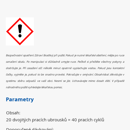
Bezpečnostní opatření: Zdraví škodlivý při požití. Pokud je nutné lékařské ošetření, mějte po ruce
označení obalu. Po manipulaci si důkladně umyjte ruce. Pečlivě si přečtěte všechny pokyny a
dodržujte je. Při zasažení očí: několik minut opatrně vyplachujte vodou. Pokud jsou kontaktní
čočky, vyjměte je, pokud to lze snadno provést. Pokračujte v omývání. Obsah/obal zlikvidujte v
systému sběru odpadů ve vaší obci. Nesmí se jíst. Uchovávejte mimo dosah dětí. V případě
náhodného požití vyhledejte lékařskou pomoc.
Parametry
Obsah:
20 dvojitých pracích ubrousků = 40 pracích cyklů
Doporučené dávkování: