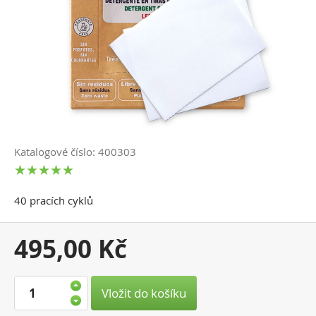
Katalogové číslo: 400303
40 pracích cyklů
Vaše
495,00 Kč
cena:
Vložit do košíku