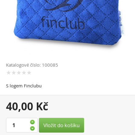
Katalogové číslo: 100085
S logem Finclubu
Vaše
40,00 Kč
cena:
Vložit do košíku