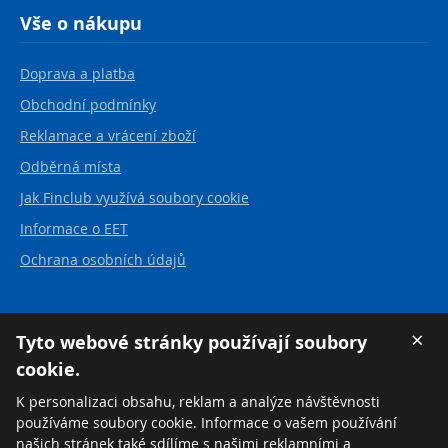
Vše o nákupu
Doprava a platba
Obchodní podmínky
Reklamace a vrácení zboží
Odběrná místa
Jak Finclub využívá soubory cookie
Informace o EET
Ochrana osobních údajů
Kontakt
×
Tyto webové stránky používají soubory
cookie.
FINCLUB plus, a.s.
Karvinská 21
K personalizaci obsahu, reklam a analýze návštěvnosti
737 01 Český Těšín
používáme soubory cookie. Informace o vašem používání
Česká republika
našich stránek také sdílíme s našimi reklamními a