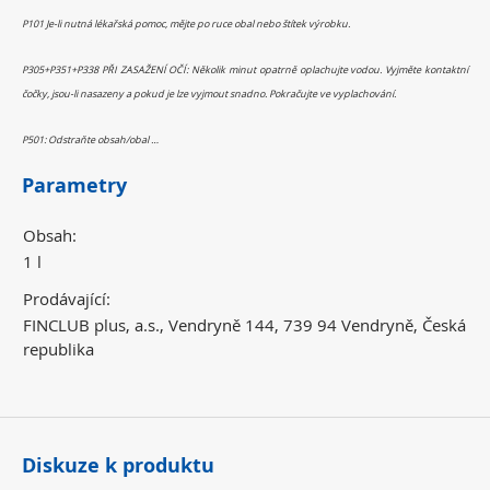
P101 Je-li nutná lékařská pomoc, mějte po ruce obal nebo štítek výrobku.
P305+P351+P338 PŘI ZASAŽENÍ OČÍ: Několik minut opatrně oplachujte vodou. Vyjměte kontaktní
čočky, jsou-li nasazeny a pokud je lze vyjmout snadno. Pokračujte ve vyplachování.
P501: Odstraňte obsah/obal …
Parametry
Obsah:
1 l
Prodávající:
FINCLUB plus, a.s., Vendryně 144, 739 94 Vendryně, Česká
republika
Diskuze k produktu