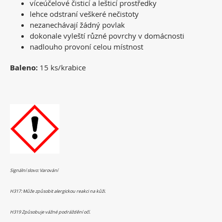
víceúčelové čisticí a lešticí prostředky
lehce odstraní veškeré nečistoty
nezanechávají žádný povlak
dokonale vyleští různé povrchy v domácnosti
nadlouho provoní celou místnost
Baleno:
15 ks/krabice
Signální slovo: Varování
H317: Může způsobit alergickou reakci na kůži.
H319 Způsobuje vážné podráždění očí.