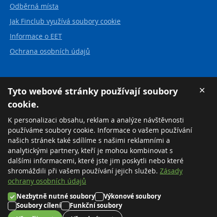
Odběrná místa
Jak Finclub využívá soubory cookie
Informace o EET
Ochrana osobních údajů
Kontakt
×
Tyto webové stránky používají soubory
cookie.
FINCLUB plus, a.s.
Karvinská 21
K personalizaci obsahu, reklam a analýze návštěvnosti
737 01 Český Těšín
používáme soubory cookie. Informace o vašem používání
Česká republika
našich stránek také sdílíme s našimi reklamními a
analytickými partnery, kteří je mohou kombinovat s
Tel:
+420 558 711 550
dalšími informacemi, které jste jim poskytli nebo které
Zdarma:
+420 800 169 570
shromáždili při vašem používání jejich služeb.
Zásady
ochrany osobních údajů
Nezbytně nutné soubory
Výkonové soubory
©2026 FINCLUB plus, a.s.
Soubory cílení
Funkční soubory
Nastavení cookies