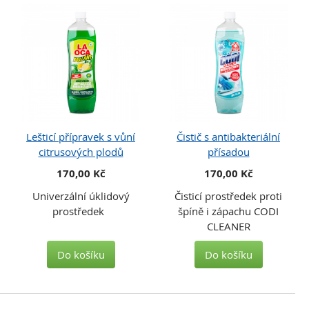
Lešticí přípravek s vůní
Čistič s antibakteriální
citrusových plodů
přísadou
170,00 Kč
170,00 Kč
Univerzální úklidový
Čisticí prostředek proti
prostředek
špíně i zápachu CODI
CLEANER
Do košíku
Do košíku