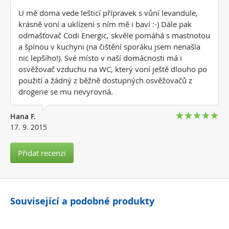
U mě doma vede lešticí přípravek s vůní levandule,
krásně voní a uklízení s ním mě i baví :-) Dále pak
odmašťovač Codi Energic, skvěle pomáhá s mastnotou
a špínou v kuchyni (na čištění sporáku jsem nenašla
nic lepšího!). Své místo v naší domácnosti má i
osvěžovač vzduchu na WC, který voní ještě dlouho po
použití a žádný z běžně dostupných osvěžovačů z
drogerie se mu nevyrovná.
Hana F.
17. 9. 2015
Přidat recenzi
Související a podobné produkty