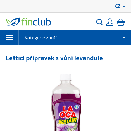
CZ
Přihlási
ko
Hledat
Menu
Kategorie zboží
Lešticí přípravek s vůní levandule