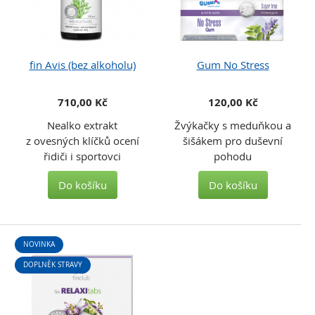
fin Avis (bez alkoholu)
Gum No Stress
710,00 Kč
120,00 Kč
Nealko extrakt
Žvýkačky s meduňkou a
z ovesných klíčků ocení
šišákem pro duševní
řidiči i sportovci
pohodu
Do košíku
Do košíku
NOVINKA
DOPLNĚK STRAVY