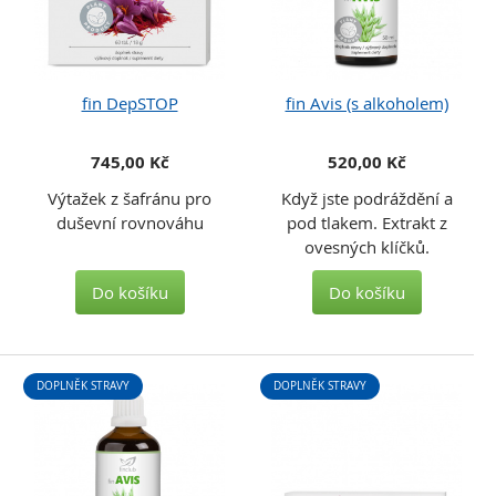
fin DepSTOP
fin Avis (s alkoholem)
745,00 Kč
520,00 Kč
Výtažek z šafránu pro
Když jste podráždění a
duševní rovnováhu
pod tlakem. Extrakt z
ovesných klíčků.
Do košíku
Do košíku
DOPLNĚK STRAVY
DOPLNĚK STRAVY