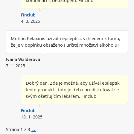
kombinaci s DepStopem. Finclub
Finclub
4. 3. 2025
Mohou Relaxinis užívat i epileptici, vzhledem k tomu,
že je v doplňku obsaženo i určité množství alkoholu?
Ivana Walderová
7. 1. 2025
Dobrý den. Zda je možné, aby užíval epileptik
tento produkt - toto je třeba prodiskutovat se
svým ošetřujícím lékařem. Finclub
Finclub
13. 1. 2025
Strana
1
z
3
→