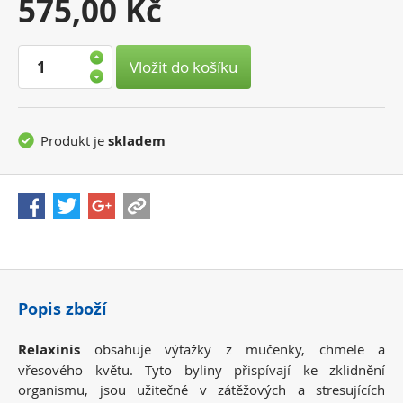
Vaše
575,00 Kč
cena:
Vložit do košíku
Produkt je
skladem
Popis zboží
Relaxinis
obsahuje výtažky z mučenky, chmele a
vřesového květu. Tyto byliny přispívají ke zklidnění
organismu, jsou užitečné v zátěžových a stresujících