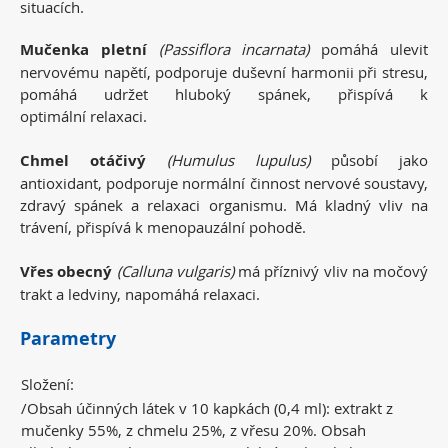
situacích.
Mučenka pletní
(Passiflora incarnata)
pomáhá ulevit
nervovému napětí, podporuje duševní harmonii při stresu,
pomáhá udržet hluboký spánek, přispívá k
optimální relaxaci.
Chmel otáčivý
(Humulus lupulus)
působí jako
antioxidant, podporuje normální činnost nervové soustavy,
zdravý spánek a relaxaci organismu. Má kladný vliv na
trávení, přispívá k menopauzální pohodě.
Vřes obecný
(Calluna vulgaris)
má příznivý vliv na močový
trakt a ledviny, napomáhá relaxaci.
Parametry
Složení:
/Obsah účinných látek v 10 kapkách (0,4 ml): extrakt z
mučenky 55%, z chmelu 25%, z vřesu 20%. Obsah