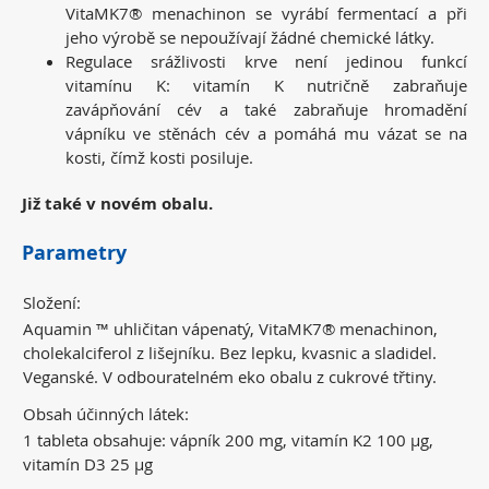
VitaMK7® menachinon se vyrábí fermentací a při
jeho výrobě se nepoužívají žádné chemické látky.
Regulace srážlivosti krve není jedinou funkcí
vitamínu K: vitamín K nutričně zabraňuje
zavápňování cév a také zabraňuje hromadění
vápníku ve stěnách cév a pomáhá mu vázat se na
kosti, čímž kosti posiluje.
Již také v novém obalu.
Parametry
Složení:
Aquamin ™ uhličitan vápenatý, VitaMK7® menachinon,
cholekalciferol z lišejníku. Bez lepku, kvasnic a sladidel.
Veganské. V odbouratelném eko obalu z cukrové třtiny.
Obsah účinných látek:
1 tableta obsahuje: vápník 200 mg, vitamín K2 100 µg,
vitamín D3 25 µg