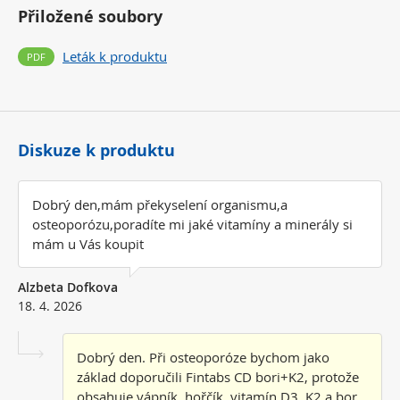
Přiložené soubory
Leták k produktu
Diskuze k produktu
Dobrý den,mám překyselení organismu,a
osteoporózu,poradíte mi jaké vitamíny a minerály si
mám u Vás koupit
Alzbeta Dofkova
18. 4. 2026
Dobrý den. Při osteoporóze bychom jako
základ doporučili Fintabs CD bori+K2, protože
obsahuje vápník, hořčík, vitamín D3, K2 a bor