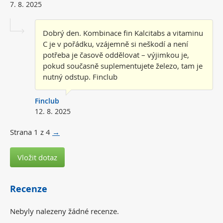
7. 8. 2025
Dobrý den. Kombinace fin Kalcitabs a vitaminu
C je v pořádku, vzájemně si neškodí a není
potřeba je časově oddělovat – výjimkou je,
pokud současně suplementujete železo, tam je
nutný odstup. Finclub
Finclub
12. 8. 2025
Strana
1
z
4
→
Vložit dotaz
Recenze
Nebyly nalezeny žádné recenze.