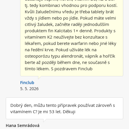
tj. tedy kombinaci vhodnou pro podporu kostí.
Kvůli žaludečnímu vředu je třeba tablety brát
vždy s jídlem nebo po jídle. Pokud máte velmi
citlivý žaludek, začněte raději jednodušším
produktem fin Kalcitabs 1× denně. Produkty s
vitamínem K2 neužívejte bez konzultace s
lékařem, pokud berete warfarin nebo jiné léky
na ředění krve. Pokud užíváte lék na
osteoporózu typu alendronát, vápník a hořčík
berte až později během dne, ne současně s
tímto lékem. S pozdravem Finclub
Finclub
5. 5. 2026
Dobrý den, můžu tento přípravek používat zároveň s
vitamínem C? Je mi 53 let. Děkuji
Hana Semrádová