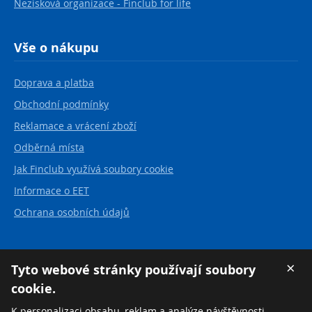
Nezisková organizace - Finclub for life
Vše o nákupu
Doprava a platba
Obchodní podmínky
Reklamace a vrácení zboží
Odběrná místa
Jak Finclub využívá soubory cookie
Informace o EET
Ochrana osobních údajů
Kontakt
×
Tyto webové stránky používají soubory
cookie.
FINCLUB plus, a.s.
Karvinská 21
K personalizaci obsahu, reklam a analýze návštěvnosti