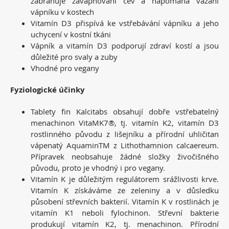
zabraňuje zavápňování cév a napomáhá vázání
vápníku v kostech
Vitamín D3 přispívá ke vstřebávání vápníku a jeho
uchycení v kostní tkáni
Vápník a vitamín D3 podporují zdraví kostí a jsou
důležité pro svaly a zuby
Vhodné pro vegany
Fyziologické účinky
Tablety fin Kalcitabs obsahují dobře vstřebatelný
menachinon VitaMK7®, tj. vitamín K2, vitamín D3
rostlinného původu z lišejníku a přírodní uhličitan
vápenatý AquaminTM z Lithothamnion calcaereum.
Přípravek neobsahuje žádné složky živočišného
původu, proto je vhodný i pro vegany.
Vitamín K je důležitým regulátorem srážlivosti krve.
Vitamín K získáváme ze zeleniny a v důsledku
působení střevních bakterií. Vitamín K v rostlinách je
vitamín K1 neboli fylochinon. Střevní bakterie
produkují vitamín K2, tj. menachinon. Přírodní