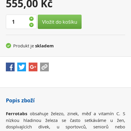
Vaše
555,00 Kč
cena:
Vložit do košíku
Produkt je
skladem
Popis zboží
Ferrotabs
obsahuje železo, zinek, měď a vitamín C. S
nízkou hladinou železa se často setkáváme u žen,
dospívajících dívek, u sportovců, seniorů nebo