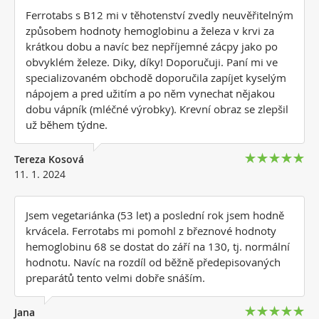
Ferrotabs s B12 mi v těhotenství zvedly neuvěřitelným
způsobem hodnoty hemoglobinu a železa v krvi za
krátkou dobu a navíc bez nepříjemné zácpy jako po
obvyklém železe. Diky, díky! Doporučuji. Paní mi ve
specializovaném obchodě doporučila zapíjet kyselým
nápojem a pred užitím a po něm vynechat nějakou
dobu vápník (mléčné výrobky). Krevní obraz se zlepšil
už během týdne.
Tereza Kosová
11. 1. 2024
Jsem vegetariánka (53 let) a poslední rok jsem hodně
krvácela. Ferrotabs mi pomohl z březnové hodnoty
hemoglobinu 68 se dostat do září na 130, tj. normální
hodnotu. Navíc na rozdíl od běžně předepisovaných
preparátů tento velmi dobře snáším.
Jana