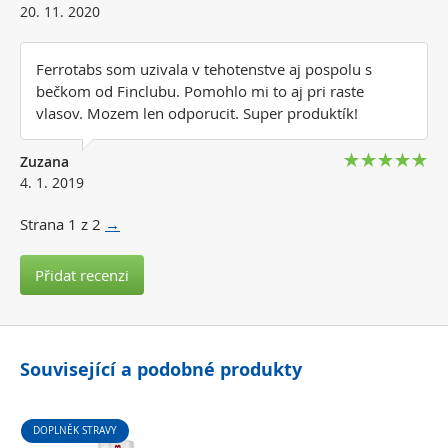
20. 11. 2020
Ferrotabs som uzivala v tehotenstve aj pospolu s
bečkom od Finclubu. Pomohlo mi to aj pri raste
vlasov. Mozem len odporucit. Super produktík!
Zuzana
4. 1. 2019
Strana
1
z 2
→
Přidat recenzi
Související a podobné produkty
DOPLNĚK STRAVY