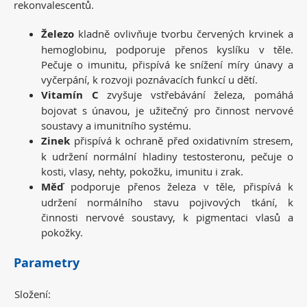
rekonvalescentů.
Železo
kladně ovlivňuje tvorbu červených krvinek a
hemoglobinu, podporuje přenos kyslíku v těle.
Pečuje o imunitu, přispívá ke snížení míry únavy a
vyčerpání, k rozvoji poznávacích funkcí u dětí.
Vitamín C
zvyšuje vstřebávání železa, pomáhá
bojovat s únavou, je užitečný pro činnost nervové
soustavy a imunitního systému.
Zinek
přispívá k ochraně před oxidativním stresem,
k udržení normální hladiny testosteronu, pečuje o
kosti, vlasy, nehty, pokožku, imunitu i zrak.
Měď
podporuje přenos železa v těle, přispívá k
udržení normálního stavu pojivových tkání, k
činnosti nervové soustavy, k pigmentaci vlasů a
pokožky.
Parametry
Složení: