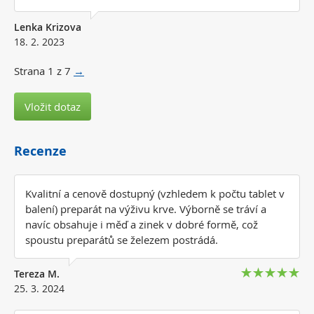
Lenka Krizova
18. 2. 2023
Strana
1
z
7
→
Vložit dotaz
Recenze
Kvalitní a cenově dostupný (vzhledem k počtu tablet v
balení) preparát na výživu krve. Výborně se tráví a
navíc obsahuje i měď a zinek v dobré formě, což
spoustu preparátů se železem postrádá.
Tereza M.
25. 3. 2024