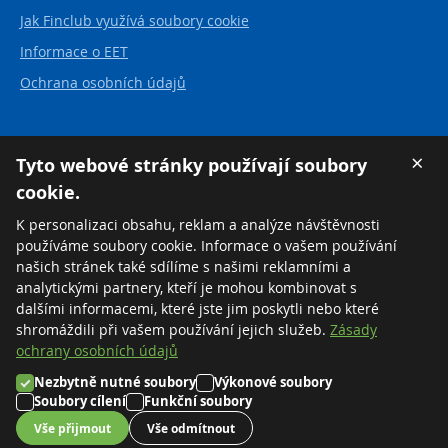
Jak Finclub využívá soubory cookie
Informace o EET
Ochrana osobních údajů
Kontakt
×
Tyto webové stránky používají soubory
cookie.
FINCLUB plus, a.s.
Karvinská 21
K personalizaci obsahu, reklam a analýze návštěvnosti
737 01 Český Těšín
používáme soubory cookie. Informace o vašem používání
Česká republika
našich stránek také sdílíme s našimi reklamními a
analytickými partnery, kteří je mohou kombinovat s
Tel:
+420 558 711 550
dalšími informacemi, které jste jim poskytli nebo které
Zdarma:
+420 800 169 570
shromáždili při vašem používání jejich služeb.
Zásady
ochrany osobních údajů
Nezbytně nutné soubory
Výkonové soubory
©2026 FINCLUB plus, a.s.
Soubory cílení
Funkční soubory
Nastavení cookies
Vše přijmout
Vše odmítnout
Created by
MORAVIO