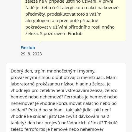
železa ne v případě ústního užívání. V první
řadě je třeba řešit alergickou reakci na kovové
předměty, prodiskutovat toto s Vaším
alergologem a teprve poté případně
pokračovat v užívání přírodního rostlinného
železa. S pozdravem Finclub
Finclub
29. 8. 2023
Dobrý den, trpím mnohočetnými myomy,
provázenými silnou dlouhotrvající menstruací. Mám
laboratorně prokázanou nízkou hladinu železa. Je
vhodnější pro zefektivnění vstřebávání železa, železo
hemové nebo nehemové? Ferrotabs je hemové nebo
nehemové? Je vhodné konzumovat nalačno nebo po
snídani? Pokud po snídani, tak jaké jídlo- pití není
vhodné ke snídani jíst? Lze zvýšit dávkování na 2
tablety/ den bez projevů nežádoucích účinků? Tekuté
železo ferrofortis je hemové nebo nehemové?