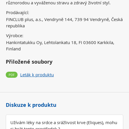
různorodou a vyváženou stravu a zdravý životní styl.
Prodávající:
FINCLUB plus, a.s., Vendryně 144, 739 94 Vendryně, Česká
republika
Výrobce:
Hankintatukku Oy, Lehtolankatu 18, FI 03600 Karkkila,
Finland
Přiložené soubory
Leták k produktu
Diskuze k produktu
Užívám léky na srdce a srážlivost krve (Eliques), mohu
si brát tento prostředek ?