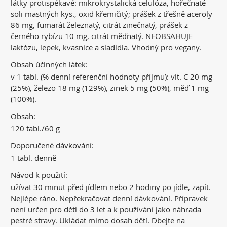
látky protispékavé: mikrokrystalická celulóza, hořečnaté
soli mastných kys., oxid křemičitý; prášek z třešně aceroly
86 mg, fumarát železnatý, citrát zinečnatý, prášek z
černého rybízu 10 mg, citrát měďnatý. NEOBSAHUJE
laktózu, lepek, kvasnice a sladidla. Vhodný pro vegany.
Obsah účinných látek:
v 1 tabl. (% denní referenční hodnoty příjmu): vit. C 20 mg
(25%), železo 18 mg (129%), zinek 5 mg (50%), měď 1 mg
(100%).
Obsah:
120 tabl./60 g
Doporučené dávkování:
1 tabl. denně
Návod k použití:
užívat 30 minut před jídlem nebo 2 hodiny po jídle, zapít.
Nejlépe ráno. Nepřekračovat denní dávkování. Přípravek
není určen pro děti do 3 let a k používání jako náhrada
pestré stravy. Ukládat mimo dosah dětí. Dbejte na