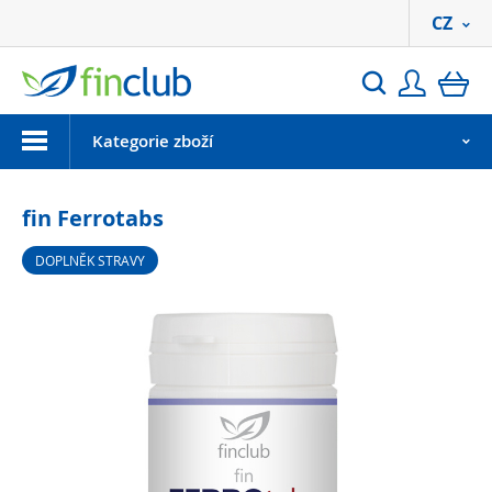
CZ
Přihlási
ko
Hledat
Menu
Kategorie zboží
fin Ferrotabs
DOPLNĚK STRAVY