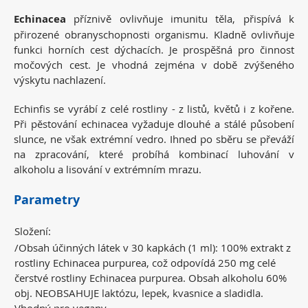
Echinacea
příznivě ovlivňuje imunitu těla, přispívá k
přirozené obranyschopnosti organismu. Kladně ovlivňuje
funkci horních cest dýchacích. Je prospěšná pro činnost
močových cest. Je vhodná zejména v době zvýšeného
výskytu nachlazení.
Echinfis se vyrábí z celé rostliny - z listů, květů i z kořene.
Při pěstování echinacea vyžaduje dlouhé a stálé působení
slunce, ne však extrémní vedro. Ihned po sběru se převáží
na zpracování, které probíhá kombinací luhování v
alkoholu a lisování v extrémním mrazu.
Parametry
Složení:
/Obsah účinných látek v 30 kapkách (1 ml): 100% extrakt z
rostliny Echinacea purpurea, což odpovídá 250 mg celé
čerstvé rostliny Echinacea purpurea. Obsah alkoholu 60%
obj. NEOBSAHUJE laktózu, lepek, kvasnice a sladidla.