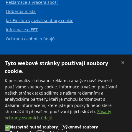
Reklamace a vrácení zboží
Odběrná místa
Jak Finclub využívá soubory cookie
Informace o EET
Ochrana osobních údajů
Kontakt
×
Tyto webové stránky používají soubory
cookie.
FINCLUB plus, a.s.
Karvinská 21
K personalizaci obsahu, reklam a analýze návštěvnosti
737 01 Český Těšín
používáme soubory cookie. Informace o vašem používání
Česká republika
našich stránek také sdílíme s našimi reklamními a
analytickými partnery, kteří je mohou kombinovat s
Tel:
+420 558 711 550
dalšími informacemi, které jste jim poskytli nebo které
Zdarma:
+420 800 169 570
shromáždili při vašem používání jejich služeb.
Zásady
ochrany osobních údajů
Nezbytně nutné soubory
Výkonové soubory
©2026 FINCLUB plus, a.s.