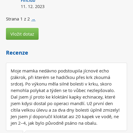
Finclub
11. 12. 2023
Strana
1
z
2
→
Vložit dotaz
Recenze
Moje mamka nedávno podstoupila jícnové echo
(zákrok, při kterém se hadičkou přes krk zkoumá
srdce). Po výkonu měla silné bolesti v krku, skoro
nemohla polykat a týden se to vůbec nezlepšovalo.
Dal jsem jí proto ke kloktání kapky echinacey, které
jsem kdysi dostal po operaci mandlí. Už první den
cítila velkou úlevu a za dva dny bolesti úplně zmizely!
Jen jsem jí doporučil kloktat asi 20 kapek ve vodě, ne
jen 2–4, jak bylo původně psáno na obalu.