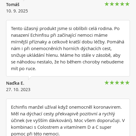
Tomáš
10. 9. 2025
Tento úžasný produkt jsme si oblíbili celá rodina. Po
nasazení Echinfisu při začínající nemoci máme
mírnější příznaky a celkově kratší dobu léčby. Pomáhá
nám i při onemocněních horních dýchacích cest,
snižuje ukládání hlenu. Máme ho stále v zásobě, aby
se náhodou nestalo, že ho během choroby nebudeme
mít po ruce.
Naďka E.
27. 10. 2023
Echinfis manžel užíval když onemocněl koronavirem.
Měl na dýchací cesty překvapivě pozitivní a rychlý
účinek (ve vyšším dávkování). Moc všem doporučuji. V
kombinaci s Colostrem a vitamínem D a C super
pomoc při této nemoci.