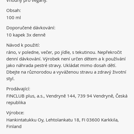
Vhodný pro vegany.
Obsah:
100 ml
Doporučené dávkování:
10 kapek 3x denně
Návod k použití:
ráno, v poledne, večer, po jídle, s tekutinou. Nepřekročit
denní dávkování. Výrobek není určen dětem a k používání
jako náhrada pestré stravy. Ukládat mimo dosah dětí.
Dbejte na různorodou a vyváženou stravu a zdravý životní
styl.
Prodávající:
FINCLUB plus, a.s., Vendryně 144, 739 94 Vendryně, Česká
republika
Výrobce:
Hankintatukku Oy, Lehtolankatu 18, FI 03600 Karkkila,
Finland