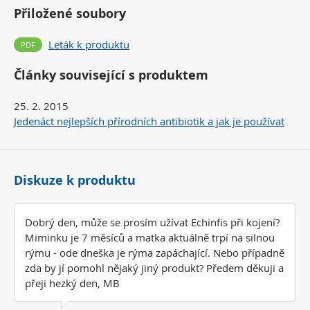
Přiložené soubory
Leták k produktu
Články související s produktem
25. 2. 2015
Jedenáct nejlepších přírodních antibiotik a jak je používat
Diskuze k produktu
Dobrý den, může se prosím užívat Echinfis při kojení?
Miminku je 7 měsíců a matka aktuálně trpí na silnou
rýmu - ode dneška je rýma zapáchající. Nebo případně
zda by jí pomohl nějaký jiný produkt? Předem děkuji a
přeji hezký den, MB