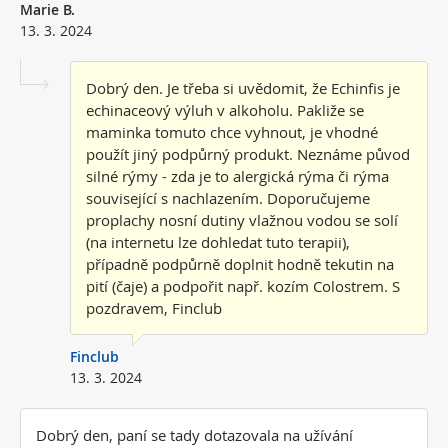
Marie B.
13. 3. 2024
Dobrý den. Je třeba si uvědomit, že Echinfis je
echinaceový výluh v alkoholu. Pakliže se
maminka tomuto chce vyhnout, je vhodné
použít jiný podpůrný produkt. Neznáme původ
silné rýmy - zda je to alergická rýma či rýma
související s nachlazením. Doporučujeme
proplachy nosní dutiny vlažnou vodou se solí
(na internetu lze dohledat tuto terapii),
případně podpůrně doplnit hodně tekutin na
pití (čaje) a podpořit např. kozím Colostrem. S
pozdravem, Finclub
Finclub
13. 3. 2024
Dobrý den, paní se tady dotazovala na užívání