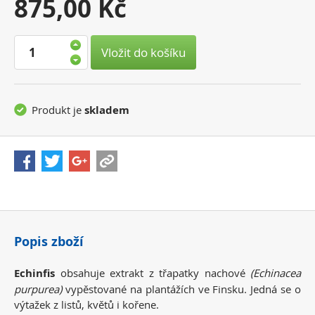
Vaše
875,00 Kč
cena:
Vložit do košíku
Produkt je
skladem
Popis zboží
Echinfis
obsahuje extrakt z třapatky nachové
(Echinacea
purpurea)
vypěstované na plantážích ve Finsku. Jedná se o
výtažek z listů, květů i kořene.