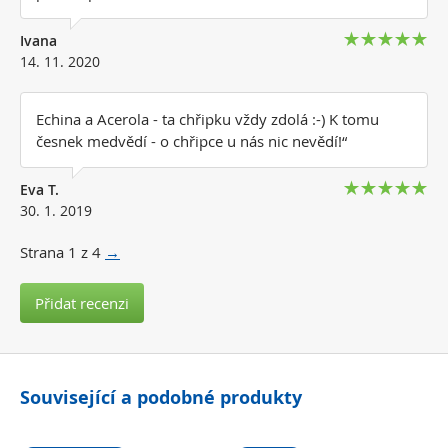
Ivana
14. 11. 2020
Echina a Acerola - ta chřipku vždy zdolá :-) K tomu
česnek medvědí - o chřipce u nás nic nevědí!“
Eva T.
30. 1. 2019
Strana
1
z 4
→
Přidat recenzi
Související a podobné produkty