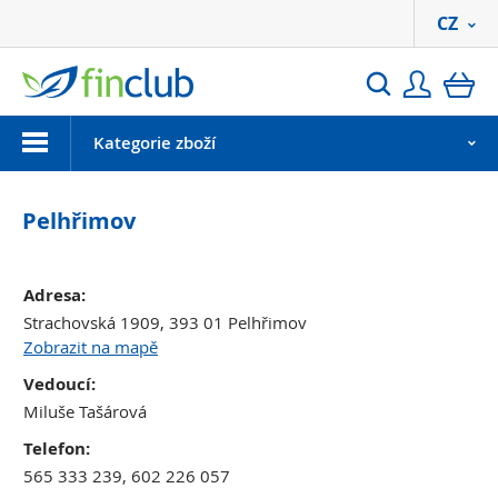
CZ
Přihlási
ko
Hledat
Menu
Kategorie zboží
Pelhřimov
Adresa:
Strachovská 1909, 393 01 Pelhřimov
Zobrazit na mapě
Vedoucí:
Miluše Tašárová
Telefon:
565 333 239, 602 226 057