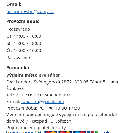
E-mail:
pelhrimov.fin@volny.cz
Provozní doba:
Po:
zavřeno
Út:
14:00 - 16:00
St:
15:00 - 18:00
Čt:
14:00 - 16:00
Pá:
zavřeno
Poznámka:
Výdejní místo pro Tábor:
Feel London, Světlogorská 2872, 390 05 Tábor 5 - Jana
Šonková
Tel.: 731 216 271, 604 388 097
E-mail:
tabor.fin@gmail.com
Provozní doba: PO- PÁ: 10:00-17:30
V zimním období funguje výdejní místo po telefonické
domluvě (1.listopad - 31.březen)
Přijímáme tyto platební karty: