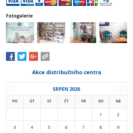
Fotogalerie
Akce distribučního centra
SRPEN 2026
PO
ÚT
ST
ČT
PÁ
SO
NE
1
2
3
4
5
6
7
8
9