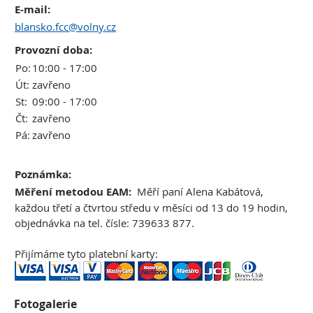
E-mail:
blansko.fcc@volny.cz
Provozní doba:
Po:
10:00 - 17:00
Út:
zavřeno
St:
09:00 - 17:00
Čt:
zavřeno
Pá:
zavřeno
Poznámka:
Měření metodou EAM:
Měří paní Alena Kabátová,
každou třetí a čtvrtou středu v měsíci od 13 do 19 hodin,
objednávka na tel. čísle: 739633 877.
Přijímáme tyto platební karty:
Fotogalerie