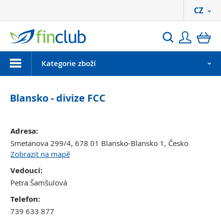
CZ
Přihlási
ko
Hledat
Menu
Kategorie zboží
Blansko - divize FCC
Adresa:
Smetanova 299/4, 678 01 Blansko-Blansko 1, Česko
Zobrazit na mapě
Vedoucí:
Petra Šamšulová
Telefon:
739 633 877