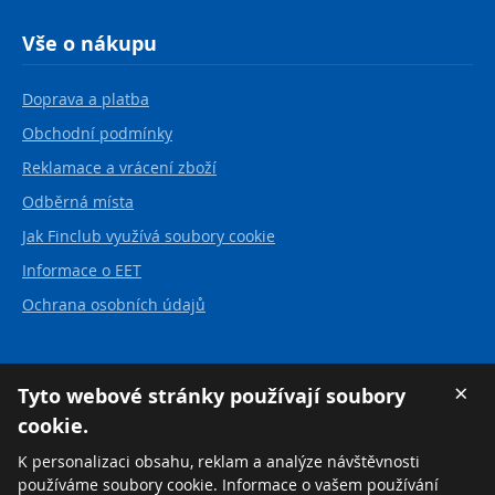
Vše o nákupu
Doprava a platba
Obchodní podmínky
Reklamace a vrácení zboží
Odběrná místa
Jak Finclub využívá soubory cookie
Informace o EET
Ochrana osobních údajů
Kontakt
×
Tyto webové stránky používají soubory
cookie.
FINCLUB plus, a.s.
Karvinská 21
K personalizaci obsahu, reklam a analýze návštěvnosti
737 01 Český Těšín
používáme soubory cookie. Informace o vašem používání