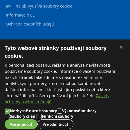
Jak Finclub využívá soubory cookie
Informace o EET
Ochrana osobních údajů
Kontakt
×
Tyto webové stránky používají soubory
cookie.
FINCLUB plus, a.s.
Karvinská 21
K personalizaci obsahu, reklam a analýze návštěvnosti
737 01 Český Těšín
používáme soubory cookie. Informace o vašem používání
Česká republika
našich stránek také sdílíme s našimi reklamními a
analytickými partnery, kteří je mohou kombinovat s
Tel:
+420 558 711 550
dalšími informacemi, které jste jim poskytli nebo které
Zdarma:
+420 800 169 570
shromáždili při vašem používání jejich služeb.
Zásady
ochrany osobních údajů
Nezbytně nutné soubory
Výkonové soubory
©2026 FINCLUB plus, a.s.
Soubory cílení
Funkční soubory
Nastavení cookies
Vše přijmout
Vše odmítnout
Created by
MORAVIO