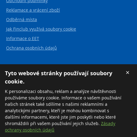
Obchodní podmínky
Reklamace a vrácení zboží
Odběrná místa
Jak Finclub využívá soubory cookie
Informace o EET
Ochrana osobních údajů
Kontakt
×
Tyto webové stránky používají soubory
cookie.
FINCLUB plus, a.s.
Karvinská 21
K personalizaci obsahu, reklam a analýze návštěvnosti
737 01 Český Těšín
používáme soubory cookie. Informace o vašem používání
Česká republika
našich stránek také sdílíme s našimi reklamními a
analytickými partnery, kteří je mohou kombinovat s
Tel:
+420 558 711 550
dalšími informacemi, které jste jim poskytli nebo které
Zdarma:
+420 800 169 570
shromáždili při vašem používání jejich služeb.
Zásady
ochrany osobních údajů