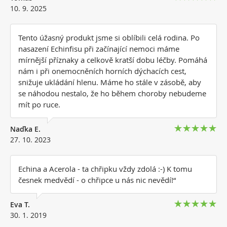
10. 9. 2025
Tento úžasný produkt jsme si oblíbili celá rodina. Po
nasazení Echinfisu při začínající nemoci máme
mírnější příznaky a celkově kratší dobu léčby. Pomáhá
nám i při onemocněních horních dýchacích cest,
snižuje ukládání hlenu. Máme ho stále v zásobě, aby
se náhodou nestalo, že ho během choroby nebudeme
mít po ruce.
Naďka E.
27. 10. 2023
Echina a Acerola - ta chřipku vždy zdolá :-) K tomu
česnek medvědí - o chřipce u nás nic nevědí!“
Eva T.
30. 1. 2019