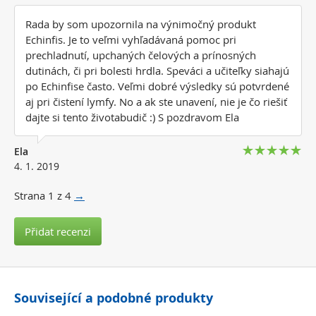
Rada by som upozornila na výnimočný produkt
Echinfis. Je to veľmi vyhľadávaná pomoc pri
prechladnutí, upchaných čelových a prínosných
dutinách, či pri bolesti hrdla. Speváci a učiteľky siahajú
po Echinfise často. Veľmi dobré výsledky sú potvrdené
aj pri čistení lymfy. No a ak ste unavení, nie je čo riešiť
dajte si tento životabudič :) S pozdravom Ela
Ela
4. 1. 2019
Strana
1
z 4
→
Přidat recenzi
Související a podobné produkty