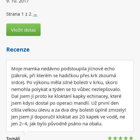
9. 10. 2017
Strana
1
z
2
→
Vložit dotaz
Recenze
Moje mamka nedávno podstoupila jícnové echo
(zákrok, při kterém se hadičkou přes krk zkoumá
srdce). Po výkonu měla silné bolesti v krku, skoro
nemohla polykat a týden se to vůbec nezlepšovalo.
Dal jsem jí proto ke kloktání kapky echinacey, které
jsem kdysi dostal po operaci mandlí. Už první den
cítila velkou úlevu a za dva dny bolesti úplně zmizely!
Jen jsem jí doporučil kloktat asi 20 kapek ve vodě, ne
jen 2–4, jak bylo původně psáno na obalu.
Tomáš