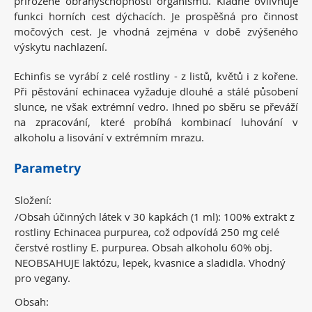
přirozené obranyschopnosti organismu. Kladně ovlivňuje
funkci horních cest dýchacích. Je prospěšná pro činnost
močových cest. Je vhodná zejména v době zvýšeného
výskytu nachlazení.
Echinfis se vyrábí z celé rostliny - z listů, květů i z kořene.
Při pěstování echinacea vyžaduje dlouhé a stálé působení
slunce, ne však extrémní vedro. Ihned po sběru se převáží
na zpracování, které probíhá kombinací luhování v
alkoholu a lisování v extrémním mrazu.
Parametry
Složení:
/Obsah účinných látek v 30 kapkách (1 ml): 100% extrakt z
rostliny Echinacea purpurea, což odpovídá 250 mg celé
čerstvé rostliny E. purpurea. Obsah alkoholu 60% obj.
NEOBSAHUJE laktózu, lepek, kvasnice a sladidla. Vhodný
pro vegany.
Obsah: