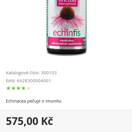
Katalogové číslo: 300103
EAN: 6428300004001
Echinacea pečuje o imunitu
Vaše
575,00 Kč
cena: