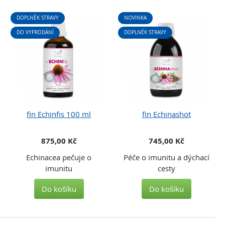
DOPLNĚK STRAVY
NOVINKA
DO VYPRODÁNÍ
DOPLNĚK STRAVY
fin Echinfis 100 ml
fin Echinashot
875,00 Kč
745,00 Kč
Echinacea pečuje o
Péče o imunitu a dýchací
imunitu
cesty
Do košíku
Do košíku